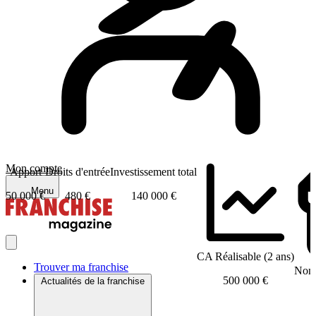
Mon compte
Apport
Droits d'entrée
Investissement total
Menu
50 000 €
480 €
140 000 €
CA Réalisable (2 ans)
Trouver ma franchise
Nomb
500 000 €
Actualités de la franchise