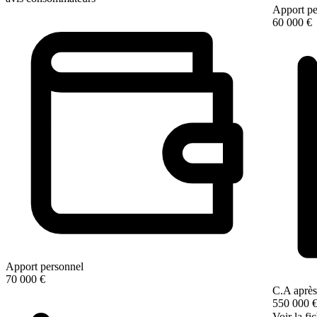
Apport pe
60 000 €
Apport personnel
70 000 €
C.A après
550 000 
Voir la fi