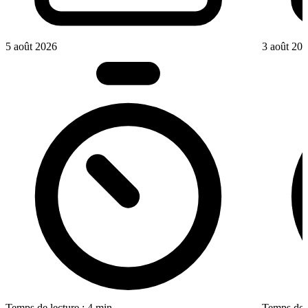
5 août 2026
3 août 20
Temps de lecture : 4 min
Temps de l