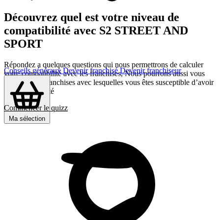
Découvrez quel est votre niveau de
compatibilité avec S2 STREET AND
SPORT
Répondez a quelques questions qui nous permettrons de calculer
Conseils généraux
Devenir franchisé
Devenir franchiseur
votre compatibilité avec les franchises, Nous pourrons aussi vous
présenter les franchises avec lesquelles vous êtes susceptible d’avoir
le plus d’affinité
Commencer le quizz
Ma sélection