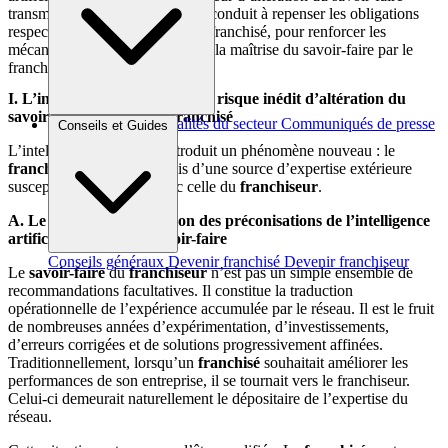
transmis au franchisé
(I)
, ce qui conduit à repenser les obligations
respectives du franchiseur et du franchisé, pour renforcer les
mécanismes destinés à préserver la maîtrise du savoir-faire par le
franchiseur
(II)
.
I. L’intelligence artificielle : un risque inédit d’altération du
savoir-faire transmis au franchisé
Brèves et actus
Actualités du secteur
Communiqués de presse
Conseils et Guides
Interviews
L’intelligence artificielle introduit un phénomène nouveau : le
franchisé
dispose désormais d’une source d’expertise extérieure
susceptible de rivaliser avec celle du
franchiseur
.
A. Le risque de substitution des préconisations de l’intelligence
artificielle à celles du savoir-faire
Conseils généraux
Devenir franchisé
Devenir franchiseur
Le
savoir-faire
du
franchiseur
n’est pas un simple ensemble de
recommandations facultatives. Il constitue la traduction
opérationnelle de l’expérience accumulée par le réseau. Il est le fruit
de nombreuses années d’expérimentation, d’investissements,
d’erreurs corrigées et de solutions progressivement affinées.
Traditionnellement, lorsqu’un
franchisé
souhaitait améliorer les
performances de son entreprise, il se tournait vers le franchiseur.
Celui-ci demeurait naturellement le dépositaire de l’expertise du
réseau.