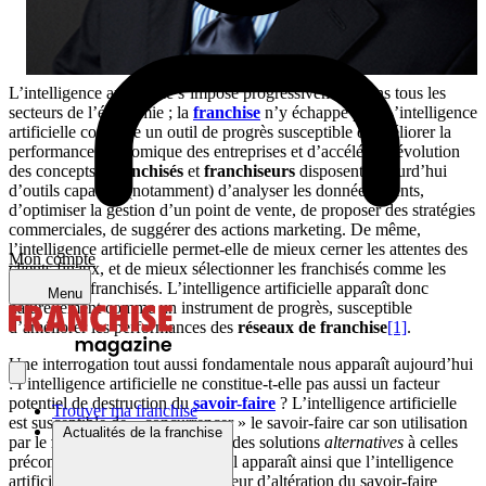
L’intelligence artificielle s’impose progressivement dans tous les
secteurs de l’économie ; la
franchise
n’y échappe pas. L’intelligence
artificielle constitue un outil de progrès susceptible d’améliorer la
performance économique des entreprises et d’accélérer l’évolution
des concepts.
Franchisés
et
franchiseurs
disposent aujourd’hui
d’outils capables (notamment) d’analyser les données clients,
d’optimiser la gestion d’un point de vente, de proposer des stratégies
commerciales, de suggérer des actions marketing. De même,
l’intelligence artificielle permet-elle de mieux cerner les attentes des
Mon compte
clients finaux, et de mieux sélectionner les franchisés comme les
salariés des franchisés. L’intelligence artificielle apparaît donc
Menu
naturellement comme un instrument de progrès, susceptible
d’améliorer les performances des
réseaux de franchise
[1]
.
Une interrogation tout aussi fondamentale nous apparaît aujourd’hui
: l’intelligence artificielle ne constitue-t-elle pas aussi un facteur
potentiel de destruction du
savoir-faire
? L’intelligence artificielle
Trouver ma franchise
est susceptible de « concurrencer » le savoir-faire car son utilisation
Actualités de la franchise
par le
franchisé
peut conduire à des solutions
alternatives
à celles
préconisées par le
franchiseur
. Il apparaît ainsi que l’intelligence
artificielle peut constituer un facteur d’altération du savoir-faire