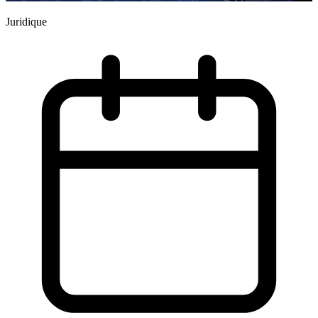
J
Juridique