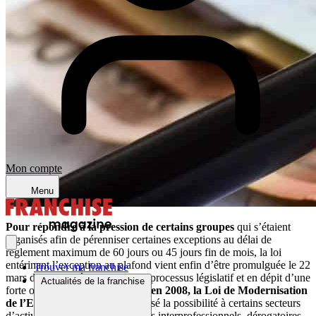
Mon compte
Menu
Pour répondre à la pression de certains groupes
qui s’étaient
organisés afin de pérenniser certaines exceptions au délai de
règlement maximum de 60 jours ou 45 jours fin de mois, la loi
entérinant l’exception au plafond vient enfin d’être promulguée le 22
Trouver ma franchise
mars dernier, après un laborieux processus législatif et en dépit d’une
Actualités de la franchise
forte opposition
.
Rappelons qu’en 2008, la Loi de Modernisation
de l’Economie (LME)
avait laissé la possibilité à certains secteurs
d’activité de conclure des accords interprofessionnels, dérogatoires