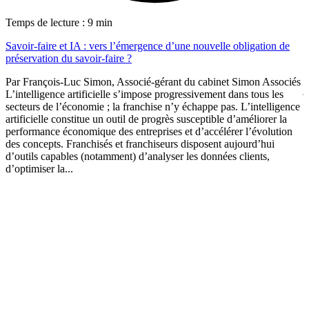
T
Temps de lecture : 9 min
P
Savoir-faire et IA : vers l’émergence d’une nouvelle obligation de
a
préservation du savoir-faire ?
P
Par François-Luc Simon, Associé-gérant du cabinet Simon Associés
j
L’intelligence artificielle s’impose progressivement dans tous les
r
secteurs de l’économie ; la franchise n’y échappe pas. L’intelligence
c
artificielle constitue un outil de progrès susceptible d’améliorer la
d
performance économique des entreprises et d’accélérer l’évolution
l
des concepts. Franchisés et franchiseurs disposent aujourd’hui
d’outils capables (notamment) d’analyser les données clients,
d’optimiser la...