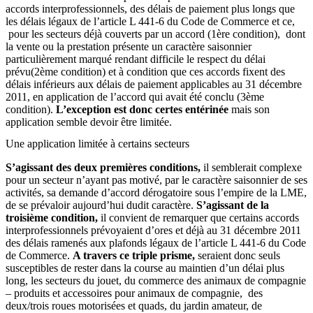
accords interprofessionnels, des délais de paiement plus longs que
les délais légaux de l’article L 441-6 du Code de Commerce et ce,
pour les secteurs déjà couverts par un accord (1ère condition), dont
la vente ou la prestation présente un caractère saisonnier
particulièrement marqué rendant difficile le respect du délai
prévu(2ème condition) et à condition que ces accords fixent des
délais inférieurs aux délais de paiement applicables au 31 décembre
2011, en application de l’accord qui avait été conclu (3ème
condition).
L’exception est donc certes entérinée
mais son
application semble devoir être limitée.
Une application limitée à certains secteurs
S’agissant des deux premières conditions,
il semblerait complexe
pour un secteur n’ayant pas motivé, par le caractère saisonnier de ses
activités, sa demande d’accord dérogatoire sous l’empire de la LME,
de se prévaloir aujourd’hui dudit caractère.
S’agissant de la
troisième condition,
il convient de remarquer que certains accords
interprofessionnels prévoyaient d’ores et déjà au 31 décembre 2011
des délais ramenés aux plafonds légaux de l’article L 441-6 du Code
de Commerce.
A travers ce triple prisme,
seraient donc seuls
susceptibles de rester dans la course au maintien d’un délai plus
long, les secteurs du jouet, du commerce des animaux de compagnie
– produits et accessoires pour animaux de compagnie, des
deux/trois roues motorisées et quads, du jardin amateur, de