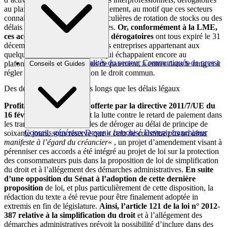
au plafond légal des délais de paiement, au motif que ces secteurs
connaissaient des situations particulières de rotation de stocks ou des
délais de paiement très spécifiques.
Or, conformément à la LME,
ces accords interprofessionnels dérogatoires
ont tous expiré le 31
décembre 2011, amenant ainsi les entreprises appartenant aux
quelques 36 secteurs d’activité qui échappaient encore au
Brèves et actus
Actualités du secteur
Communiqués de presse
plafonnement légal des délais de paiement, à entrer dans le rang et à
Conseils et Guides
Interviews
régler leurs fournisseurs selon le droit commun.
Des délais de paiement plus longs que les délais légaux
Profitant de la possibilité offerte par la directive 2011/7/UE du
16 février 2011
concernant la lutte contre le retard de paiement dans
les transactions commerciales de déroger au délai de principe de
Conseils généraux
Devenir franchisé
Devenir franchiseur
soixante jours, sous réserve que «
cela ne constitue pas un abus
manifeste à l’égard du créancier
« , un projet d’amendement visant à
pérenniser ces accords a été intégré au projet de loi sur la protection
des consommateurs puis dans la proposition de loi de simplification
du droit et à l’allégement des démarches administratives.
En suite
d’une opposition du Sénat à l’adoption de cette dernière
proposition
de loi, et plus particulièrement de cette disposition, la
rédaction du texte a été revue pour être finalement adoptée in
extremis en fin de législature.
Ainsi, l’article 121 de la loi n° 2012-
387 relative à la simplification du droit
et à l’allégement des
démarches administratives prévoit la possibilité d’inclure dans des