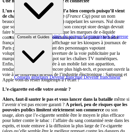
Une nouvelle image : hédoniste et connectée
L’un des pionniers du marché l’a bien compris puisqu’il vient
de changer son nom d’enseigne
(
France Cig
) pour un nom
beaucoup plus porteur (
aromizer
) rappelant les saveurs. Nul doute
que son positionnement plaisir et son concept store design devrait
faire bouger le marché, d’autant que les marques de e-liquide
Brèves et actus
Actualités du secteur
Communiqués de presse
Conseils et Guides
commencent elles-aussi à communiquer sur le plaisir : le leader
Interviews
français,
Liquideo
, était en affichage sur les kiosques à journaux de
Paris pour les Fêtes dévoilant des personnages vapotant
voluptueusement, après l’ouverture de la voie publicitaire par la
marque
EdSylver
avec un spot sur les chaînes TV numériques.
Enfin, l’e-cigarette connectée à un mobile fait son apparition,
rendant l’image de l’objet encore plus high-tech, et pouvant ouvrir la
voie à de nouveaux acteurs de l’industrie électronique : Samsung et
Conseils généraux
Devenir franchisé
Devenir franchiseur
Apple vont-ils rester longtemps à l’écart ?
L’e-cigarette est-elle votre avenir ?
Alors, faut-il sauter le pas et vous lancer dans la bataille
même si
l’avenir n’est pas encore garanti ?
A priori, peu de risques que les
pouvoirs publics limitent strictement son commerce
ou son
usage, alors que l’e-cigarette semble être le moyen le plus efficace
pour lutter contre le tabac : l’affaire du sang contaminé reste dans les
esprits, et toute entrave à la diffusion la plus large de l’e-cigarette
(alors qu’elle semble être le meilleur rempart contre les dangers du