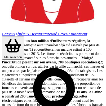
Conseils généraux
Devenir franchisé
Devenir franchiseur
Déjà crédité d’un bon million d’utilisateurs réguliers, la
cigarette électronique
aurait paraît-il déjà été essayée par plus de
20 % des fumeurs(1) et constituerait un marché estimé à 100
millions d’euros en 2013. Les fumeurs récalcitrants pourraient donc
Ma sélection
venir tripler ce marché sur les 5 prochaines années…
Malgré
l’incertitude pesant sur son avenir, 700 boutiques spécialisées
(2)
ont déjà pignon sur rue, attirées par la taille du marché, ses marges et
un peu aussi par le plaisir de faire reculer le fléau du tabagisme. Les
cigarettiers s’inquiètent d’ailleurs du succès grandissant de l’e-
cigarette et certains misent sur elle, comptant bien récupérer ainsi les
bénéfices des fumeurs abandonnistes : une très forte proportion de
fumeurs convertis au vapotage stoppent totalement ou réduisent de
plus de la moitié leur consommation de tabac.
En 10 ans, la Chine
a construit 200 usines qui pour produire les cigarettes
électroniques
et les fabricants de e-liquide se frottent aussi les
mains : le futur du marché est également là. Et les fabricants français