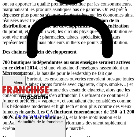
ont su apporter la qualité premium attendue par les consommateurs,
marginalisant les produits asiatiques bas de gamme. On est prêt à
dépenser plus pour sa sécurité, d’autant plus que les économies ainsi
réalisées avec l’e-cigarette sont élevées.
L’atomisation de la
distribution a contribué au développement et à la pénétration
du produit, et partis du web, les circuits physiques de distribution se
sont vite multipliés : pharmacies, tabacs, spécialistes et bazars
représentent désormais plusieurs milliers de points de distribution.
Des chaînes en plein développement
700 boutiques indépendantes ou sous enseigne seraient actives
en ce début 2014
, et si une vingtaine d’enseignes rassemblent un
Mon compte
bon tiers du total, la bataille pour le leadership ne fait que
commencer. Surtout, les enseignes ouvertes renvoient presque toutes
Menu
à des univers tabac (noms formés avec cigarette, clope, smoke…) et
se positionnent encore comme des ersatz de cigarette, alors que les
consommateurs veulent s’en affranchir. Ils refusent de continuer à
fumer et préfèrent « vapoter », et souhaitent être considérés comme
des hédonistes modernes et high-tech et non-plus comme des vieux
fumeurs ringards.
Les CA fluctuent énormément : de 150 à 1 200
Trouver ma franchise
000 € par an et par boutique
(3), et la forte mobilisation et la
Actualités de la franchise
puissance des réseaux les plus performants devraient rapidement
écrémer et organiser ce tout jeune marché.