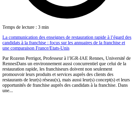
Temps de lecture : 3 min
La communication des enseignes de restauration rapide à l’égard des
candidats à la franchise : focus sur les annuaires de la franchise et
une comparaison France/Etats-Unis
Par Rozenn Perrigot, Professeur à l’IGR-IAE Rennes, Université de
RennesDans un environnement aussi concurrentiel que celui de la
restauration rapide, les franchiseurs doivent non seulement
promouvoir leurs produits et services auprès des clients des
T
restaurants de leur(s) réseau(x), mais aussi leur(s) concept(s) et leurs
opportunités de franchise auprès des candidats à la franchise. Dans
Q
une...
d
é
P
d
g
l
e