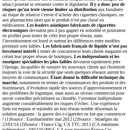
tabac) pourrait se retourner contre le législateur.
Il y a donc peu de
risques qu’un texte vienne limiter sa distribution
aux buralistes
au risque de relancer l’envie d’acheter des cigarettes classiques, ou
aux pharmaciens alors que le produit n’est pas classé en
médicament.
Les leaders asiatiques fabricants de cigarettes
électroniques
devraient peu à peu gagner en notoriété et pourraient
en profiter pour tenter de créer leur propre réseau, mais
l’investissement est lourd et surtout les différences entre modèles
premium sont faibles.
Les fabricants français de liquide n’ont pas
forcément intérêt
à tenter de concurrencer leurs clients magasins en
créant leur propre réseau de boutiques.
Les indépendants et les
enseignes spécialistes les plus faibles
devraient rapidement jeter
l’éponge, incapables de rassurer les nouveaux clients qui choisiront
toujours la voie de la sécurité que seuls quelques réseaux auront les
moyens de communiquer.
Étant donné la difficulté technique du
marché,
notamment en termes de connaissances des produits et des
fournisseurs, d’évolution rapide des sources d’approvisionnement et
des problèmes de logistique, mais aussi au niveau commercial pour
savoir conseiller précisément sa clientèle, l’aventure indépendante
augmente considérablement les risques d’échec. Une expérience
forte est requise et rejoindre un bon réseau semble désormais la
solution gagnante : la guerre des e-cigarettes ne fait que commencer
! (1)Source : Eurobaromètre mai 2012 (2)Source : Stratégies du
23/01/14 (3)Source : France Cig, CA TTC 2013 (CA minimum
indépendant : 100/150 000 €, CA sous enseigne France Cig