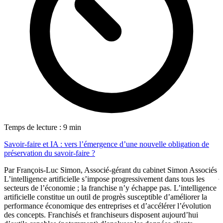
T
Temps de lecture : 9 min
P
Savoir-faire et IA : vers l’émergence d’une nouvelle obligation de
a
préservation du savoir-faire ?
P
Par François-Luc Simon, Associé-gérant du cabinet Simon Associés
j
L’intelligence artificielle s’impose progressivement dans tous les
r
secteurs de l’économie ; la franchise n’y échappe pas. L’intelligence
c
artificielle constitue un outil de progrès susceptible d’améliorer la
d
performance économique des entreprises et d’accélérer l’évolution
l
des concepts. Franchisés et franchiseurs disposent aujourd’hui