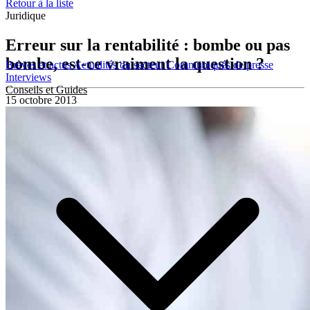
Retour à la liste
Juridique
Erreur sur la rentabilité : bombe ou pas
bombe, est-ce vraiment la question ?
Brèves et actus
Actualités du secteur
Communiqués de presse
Interviews
Conseils et Guides
15 octobre 2013