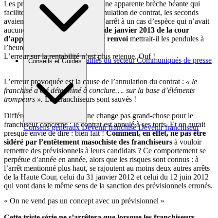
Les premiers s’étaient réjouis d’une apparente brèche béante qui
faciliterait bien des actions en annulation de contrat, les seconds
avaient fait semblant de réduire l’arrêt à un cas d’espèce qui n’avait
aucune valeur générale.
L’arrêt de janvier 2013 de la cour
d’appel de Paris, prononcé sur renvoi
mettrait-il les pendules à
l’heure ?
L’erreur sur la rentabilité n’est plus retenue. Ouf !
Brèves et actus
Actualités du secteur
Communiqués de presse
Conseils et Guides
Interviews
L’erreur provoquée est la cause de l’annulation du contrat :
« le
franchisé a été déterminé à conclure…. sur la base d’éléments
trompeurs ».
Les franchiseurs sont sauvés !
Différence bien subtile qui ne change pas grand-chose pour le
franchiseur concerné : le contrat est annulé à ses torts. Et on aurait
Conseils généraux
Devenir franchisé
Devenir franchiseur
presque envie de dire : bien fait !
Comment, en effet, ne pas être
sidéré par l’entêtement masochiste des franchiseurs
à vouloir
remettre des prévisionnels à leurs candidats ? Ce comportement se
perpétue d’année en année, alors que les risques sont connus : à
l’arrêt mentionné plus haut, se rajoutent au moins deux autres arrêts
de la Haute Cour, celui du 31 janvier 2012 et celui du 12 juin 2012
qui vont dans le même sens de la sanction des prévisionnels erronés.
« On ne vend pas un concept avec un prévisionnel »
Cette triste série ne s’arrêtera que lorsque les franchiseurs