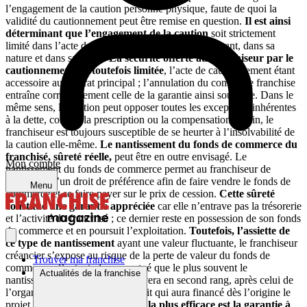
l’engagement de la caution personne physique, faute de quoi la
validité du cautionnement peut être remise en question.
Il est ainsi
déterminant que l’engagement de la caution
soit strictement
limité dans l’acte de cautionnement, dans son montant, dans sa
nature et dans sa durée.
La sécurité offerte au franchiseur par le
cautionnement est toutefois limitée
, l’acte de cautionnement étant
accessoire au contrat principal ; l’annulation du contrat de franchise
entraîne corrélativement celle de la garantie ainsi souscrite. Dans le
même sens, la caution peut opposer toutes les exceptions inhérentes
à la dette, comme la prescription ou la compensation. Enfin, le
franchiseur est toujours susceptible de se heurter à l’insolvabilité de
la caution elle-même.
Le nantissement du fonds de commerce du
franchisé, sûreté réelle,
peut être en outre envisagé. Le
Mon compte
nantissement du fonds de commerce permet au franchiseur de
bénéficier d’un droit de préférence afin de faire vendre le fonds de
Menu
commerce et se faire payer sur le prix de cession.
Cette sûreté
constitue une garantie appréciée
car elle n’entrave pas la trésorerie
et l’activité du franchisé ; ce dernier reste en possession de son fonds
de commerce et en poursuit l’exploitation.
Toutefois, l’assiette de
ce type de nantissement
ayant une valeur fluctuante, le franchiseur
créancier s’expose au risque de la perte de valeur du fonds de
Trouver ma franchise
commerce, d’autant plus accentué que le plus souvent le
Actualités de la franchise
nantissement du franchiseur arrivera en second rang, après celui de
l’organisme dispensateur de crédit qui aura financé dès l’origine le
projet du franchisé.
La garantie la plus efficace est la garantie à