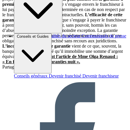
première demande
: une banque s’engage envers le franchiseur à
lui payer une somme d’argent déterminée en cas de non respect par
le franchisé de ses obligations contractuelles.
L’efficacité de cette
garantie est implacable
: la banque s’engage à payer le franchiseur
à première demande de ce dernier, sans pouvoir, hormis les cas
d’abus ou de fraude, opposer la moindre exception. La garantie
permet au franchiseur d’obtenir immédiatement l’exécution d’une
Brèves et actus
Actualités du secteur
Communiqués de presse
Conseils et Guides
obligation financière du franchisé sans recours aux juridictions.
Interviews
L’inconvénient d’une telle garantie
vient de ce que, souvent, la
banque exigera du franchisé qu’il immobilise une somme d’argent
équivalente.
Lire également l’article de Mme Olga Renaud :
« En franchise, trop de garanties nuit ».
Partager sur :
Conseils généraux
Devenir franchisé
Devenir franchiseur