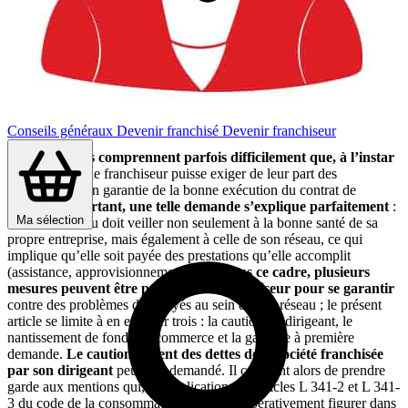
Conseils généraux
Devenir franchisé
Devenir franchiseur
Les franchisés comprennent parfois difficilement que, à l’instar
des banques,
le franchiseur puisse exiger de leur part des
engagements en garantie de la bonne exécution du contrat de
franchise.
Pourtant, une telle demande s’explique parfaitement
:
Ma sélection
la tête de réseau doit veiller non seulement à la bonne santé de sa
propre entreprise, mais également à celle de son réseau, ce qui
implique qu’elle soit payée des prestations qu’elle accomplit
(assistance, approvisionnement etc.).
Dans ce cadre, plusieurs
mesures peuvent être prises par le franchiseur pour se garantir
contre des problèmes d’impayés au sein de son réseau ; le présent
article se limite à en exposer trois : la caution du dirigeant, le
nantissement de fonds de commerce et la garantie à première
demande.
Le cautionnement des dettes de la société franchisée
par son dirigeant
peut être demandé. Il convient alors de prendre
garde aux mentions qui, en application des articles L 341-2 et L 341-
3 du code de la consommation, doivent impérativement figurer dans