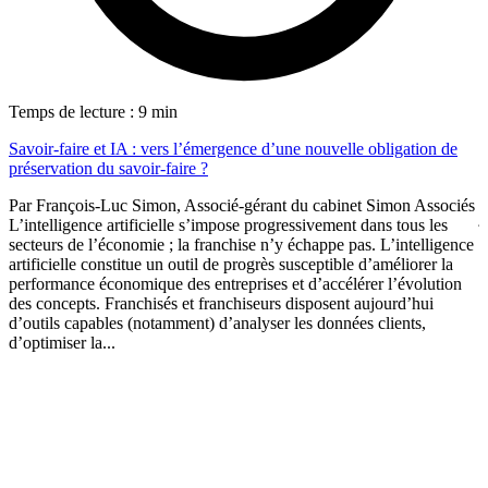
T
Temps de lecture : 9 min
P
Savoir-faire et IA : vers l’émergence d’une nouvelle obligation de
a
préservation du savoir-faire ?
P
Par François-Luc Simon, Associé-gérant du cabinet Simon Associés
j
L’intelligence artificielle s’impose progressivement dans tous les
r
secteurs de l’économie ; la franchise n’y échappe pas. L’intelligence
c
artificielle constitue un outil de progrès susceptible d’améliorer la
d
performance économique des entreprises et d’accélérer l’évolution
l
des concepts. Franchisés et franchiseurs disposent aujourd’hui
d’outils capables (notamment) d’analyser les données clients,
d’optimiser la...