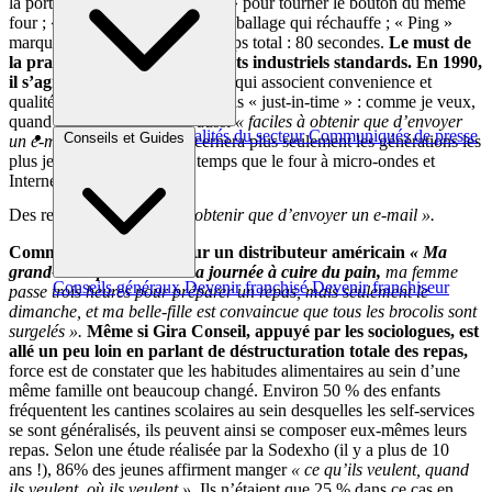
la porte du micro-ondes, « Tick » pour tourner le bouton du même
four ; « Pop » est le bruit de l’emballage qui réchauffe ; « Ping »
marque la fin de la cuisson. Temps total : 80 secondes.
Le must de
la praticité en 1960 était les plats industriels standards. En 1990,
il s’agit des plats pré-préparés
qui associent convenience et
qualité. En 2011 on parle de repas « just-in-time » : comme je veux,
quand je veux, où je veux, aussi
« faciles à obtenir que d’envoyer
Brèves et actus
Actualités du secteur
Communiqués de presse
Conseils et Guides
un e-mail ».
Et cela ne concernera plus seulement les générations les
Interviews
plus jeunes, nées en même temps que le four à micro-ondes et
Internet.
Des repas aussi
« faciles à obtenir que d’envoyer un e-mail ».
Comme le dit avec humour un distributeur américain
« Ma
grand-mère passait toute sa journée à cuire du pain,
ma femme
Conseils généraux
Devenir franchisé
Devenir franchiseur
passe trois heures pour préparer un repas, mais seulement le
dimanche, et ma belle-fille est convaincue que tous les brocolis sont
surgelés ».
Même si Gira Conseil, appuyé par les sociologues, est
allé un peu loin en parlant de déstructuration totale des repas,
force est de constater que les habitudes alimentaires au sein d’une
même famille ont beaucoup changé. Environ 50 % des enfants
fréquentent les cantines scolaires au sein desquelles les self-services
se sont généralisés, ils peuvent ainsi se composer eux-mêmes leurs
repas. Selon une étude réalisée par la Sodexho (il y a plus de 10
ans !), 86% des jeunes affirment manger
« ce qu’ils veulent, quand
ils veulent, où ils veulent »
. Ils n’étaient que 25 % dans ce cas en