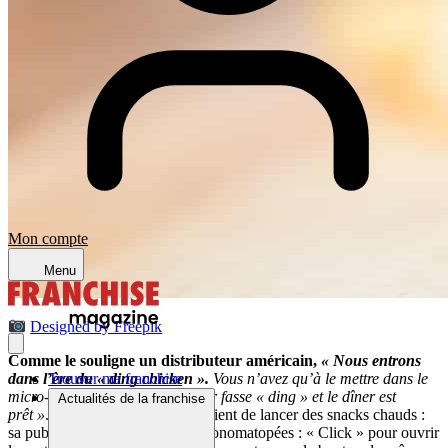
Mon compte
Menu
Designed by Freepik
Comme le souligne un distributeur américain,
« Nous entrons
dans l’ère du « ding chicken ».
Vous n’avez qu’à le mettre dans le
Trouver ma franchise
micro-ondes, attendre que le four fasse « ding » et le dîner est
Actualités de la franchise
prêt »
. Une société britannique vient de lancer des snacks chauds :
sa publicité n’est qu’une suite d’onomatopées : « Click » pour ouvrir