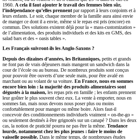
1960.
A cela il faut ajouter le travail des femmes bien sûr,
l’indépendance qu’elles prennent
par rapport à leurs conjoints et à
leurs enfants. Le soir, chaque membre de la famille aura ainsi envie
de manger ce dont il a envie, même si le repas est pris (encore) en
commun. Des solutions existent déjà pour la « mass-customization »
de l’alimentation, des produits individuels et des kits en GMS, des
salad bars et des « oasis tables ».
Les Français suivront-ils les Anglo-Saxons ?
Depuis des dizaines d’années, les Britanniques,
petits et grands
ne font pas de vrais déjeuners mais mangent un sandwich dans la
cour de l’école ou au bureau. De nombreux produits sont conçus
pour pouvoir être ouverts d’une seule main, pour être avalé en
marchant ou au volant de sa voiture.
En France, nous en sommes
encore bien loin : la majorité des produits alimentaires sont
dégustés à la maison,
les repas pris en famille ; les enfants prennent
leur goûter le plus souvent chez eux. La vente à emporter, nous en
sommes fan, mais nous devons nous poser plus ou moins
confortablement pour manger ou même boire. Alors faut-il
concevoir des conditionnements individuels vraiment « on-the-go »
ou seulement destinés à être grignotés sur un canapé ? Dans les deux
cas, la notion de praticité pourra ne pas être la même.
Tendance
lourde, notamment chez les plus jeunes : faire le moins de
vaisselle possible.
Dans le même temps, de nombreuses études