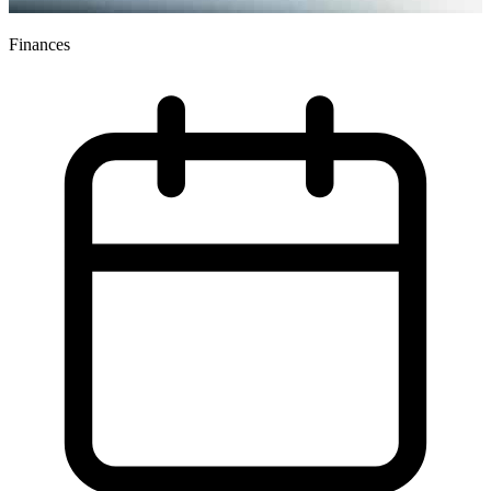
Finances
T
F