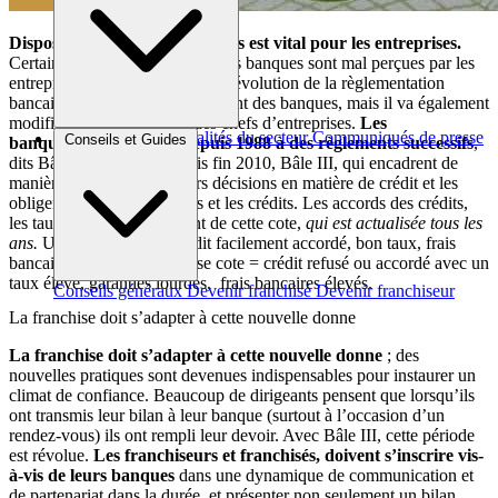
Disposer des crédits nécessaires est vital pour les entreprises.
Certaines décisions négatives des banques sont mal perçues par les
entrepreneurs de la franchise. L’évolution de la règlementation
bancaire impacte le comportement des banques, mais il va également
modifier le comportement des chefs d’entreprises.
Les
Brèves et actus
Actualités du secteur
Communiqués de presse
Conseils et Guides
banques sont soumises depuis 1988 à des règlements successifs
,
Interviews
dits Bâle I, Bâle II et, depuis fin 2010, Bâle III, qui encadrent de
manière plus restrictive leurs décisions en matière de crédit et les
obligent à coter leurs clients et les crédits. Les accords des crédits,
les taux, les frais, dépendent de cette cote,
qui est actualisée tous les
ans.
Une bonne cote = crédit facilement accordé, bon taux, frais
bancaires bas. Une mauvaise cote = crédit refusé ou accordé avec un
taux élevé, garanties lourdes, frais bancaires élevés.
Conseils généraux
Devenir franchisé
Devenir franchiseur
La franchise doit s’adapter à cette nouvelle donne
La franchise doit s’adapter à cette nouvelle donne
; des
nouvelles pratiques sont devenues indispensables pour instaurer un
climat de confiance. Beaucoup de dirigeants pensent que lorsqu’ils
ont transmis leur bilan à leur banque (surtout à l’occasion d’un
rendez-vous) ils ont rempli leur devoir. Avec Bâle III, cette période
est révolue.
Les franchiseurs et franchisés, doivent s’inscrire vis-
à-vis de leurs banques
dans une dynamique de communication et
de partenariat dans la durée, et présenter non seulement un bilan,