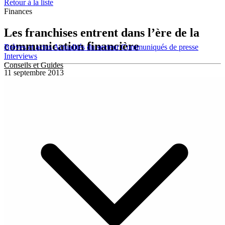
Retour à la liste
Finances
Les franchises entrent dans l’ère de la
communication financière
Brèves et actus
Actualités du secteur
Communiqués de presse
Interviews
Conseils et Guides
11 septembre 2013