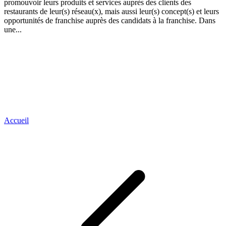
promouvoir leurs produits et services auprès des clients des
T
restaurants de leur(s) réseau(x), mais aussi leur(s) concept(s) et leurs
opportunités de franchise auprès des candidats à la franchise. Dans
Q
une...
d
é
P
d
g
l
e
d
Accueil