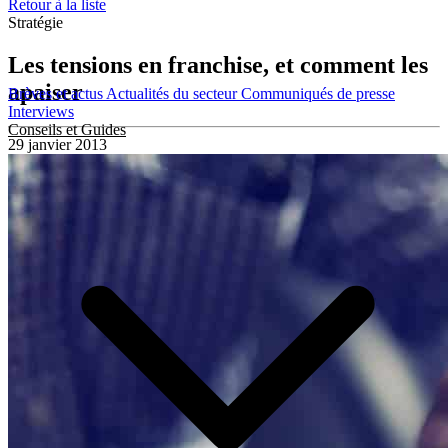
Retour à la liste
Stratégie
Les tensions en franchise, et comment les
apaiser
Brèves et actus
Actualités du secteur
Communiqués de presse
Interviews
Conseils et Guides
29 janvier 2013