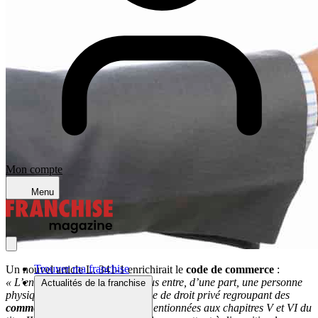
Mon compte
Menu
Trouver ma franchise
Un nouvel article L. 341-1 enrichirait le
code de commerce
:
« L’ensemble des contrats conclus entre, d’une part, une personne
Actualités de la franchise
physique ou une personne morale de droit privé regroupant des
commerçants
, autre que celles mentionnées aux chapitres V et VI du