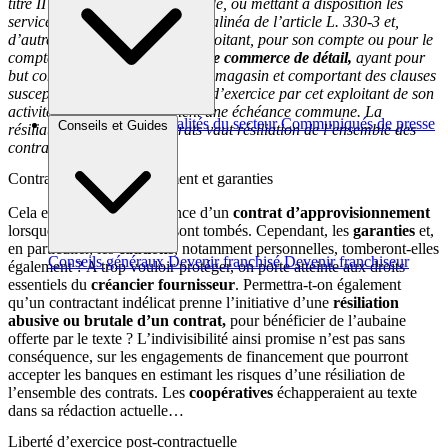
titre II du livre Ier du présent code, ou mettant à disposition les
services mentionnés au premier alinéa de l’article L. 330-3 et,
d’autre part, toute personne exploitant, pour son compte ou pour le
compte d’un tiers, un
magasin de commerce de détail,
ayant pour
but commun l’exploitation de ce magasin et comportant des clauses
susceptibles de limiter la liberté d’exercice par cet exploitant de son
activité commerciale prévoient une échéance commune. La
Brèves et actus
Actualités du secteur
Communiqués de presse
Conseils et Guides
résiliation d’un de ces contrats vaut résiliation de l’ensemble des
Interviews
contrats (…). »
Contrats d’approvisionnement et garanties
Cela empêchera la survivance d’un
contrat d’approvisionnement
lorsque les autres contrats sont tombés. Cependant, les
garanties
et,
en particulier, les
cautions
, notamment personnelles, tomberont-elles
Conseils généraux
Devenir franchisé
Devenir franchiseur
également ? A trop vouloir protéger, on porte atteinte aux droits
essentiels du
créancier fournisseur
. Permettra-t-on également
qu’un contractant indélicat prenne l’initiative d’une
résiliation
abusive ou brutale d’un contrat,
pour bénéficier de l’aubaine
offerte par le texte ? L’indivisibilité ainsi promise n’est pas sans
conséquence, sur les engagements de financement que pourront
accepter les banques en estimant les risques d’une résiliation de
l’ensemble des contrats. Les
coopératives
échapperaient au texte
dans sa rédaction actuelle…
Liberté d’exercice post-contractuelle