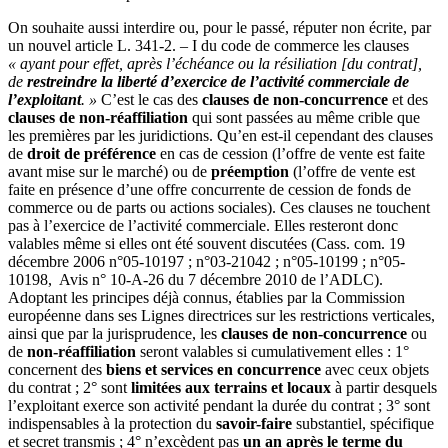
On souhaite aussi interdire ou, pour le passé, réputer non écrite, par
un nouvel article L. 341-2. – I du code de commerce les clauses
« ayant pour effet, après l’échéance ou la résiliation [du contrat],
de
restreindre la liberté d’exercice de l’activité commerciale de
l’exploitant
. »
C’est le cas des
clauses de non-concurrence
et des
clauses de non-réaffiliation
qui sont passées au même crible que
les premières par les juridictions. Qu’en est-il cependant des clauses
de
droit de préférence
en cas de cession (l’offre de vente est faite
avant mise sur le marché) ou de
préemption
(l’offre de vente est
faite en présence d’une offre concurrente de cession de fonds de
commerce ou de parts ou actions sociales). Ces clauses ne touchent
pas à l’exercice de l’activité commerciale. Elles resteront donc
valables même si elles ont été souvent discutées (Cass. com. 19
décembre 2006 n°05-10197 ; n°03-21042 ; n°05-10199 ; n°05-
10198, Avis n° 10-A-26 du 7 décembre 2010 de l’ADLC).
Adoptant les principes déjà connus, établies par la Commission
européenne dans ses Lignes directrices sur les restrictions verticales,
ainsi que par la jurisprudence, les
clauses de non-concurrence
ou
de
non-réaffiliation
seront valables si cumulativement elles : 1°
concernent des
biens et services en concurrence
avec ceux objets
du contrat ; 2° sont
limitées aux terrains et locaux
à partir desquels
l’exploitant exerce son activité pendant la durée du contrat ; 3° sont
indispensables à la protection du
savoir-faire
substantiel, spécifique
et secret transmis ; 4° n’excèdent pas
un an après le terme du