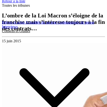
Retour à la liste
Toutes les tribunes
L’ombre de la Loi Macron s’éloigne de la
franchise mais s’intéresse toujours à la fin
Brèves et actus
Actualités du secteur
Communiqués de presse
Interviews
des contrats…
Conseils et Guides
15 juin 2015