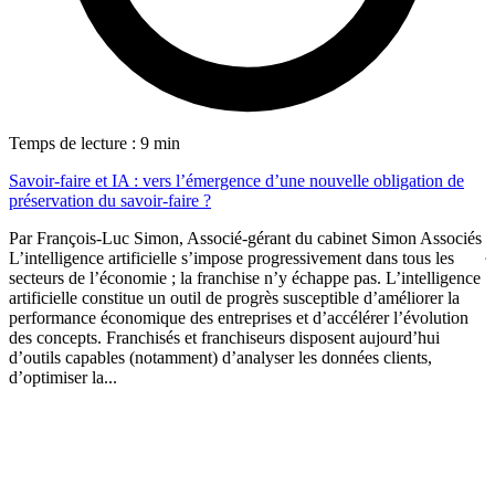
T
Temps de lecture : 9 min
P
Savoir-faire et IA : vers l’émergence d’une nouvelle obligation de
a
préservation du savoir-faire ?
P
Par François-Luc Simon, Associé-gérant du cabinet Simon Associés
j
L’intelligence artificielle s’impose progressivement dans tous les
r
secteurs de l’économie ; la franchise n’y échappe pas. L’intelligence
c
artificielle constitue un outil de progrès susceptible d’améliorer la
d
performance économique des entreprises et d’accélérer l’évolution
l
des concepts. Franchisés et franchiseurs disposent aujourd’hui
d’outils capables (notamment) d’analyser les données clients,
d’optimiser la...