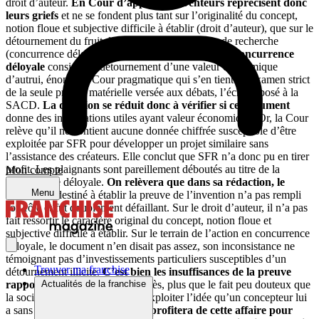
droit d’auteur.
En Cour d’appel, les inventeurs reprécisent donc
leurs griefs
et ne se fondent plus tant sur l’originalité du concept,
notion floue et subjective difficile à établir (droit d’auteur), que sur le
détournement du fruit de leurs études et travaux de recherche
(concurrence déloyale).
Raté encore. L’action en concurrence
déloyale
consiste au détournement d’une valeur économique
d’autrui, énonce la Cour pragmatique qui s’en tient à l’examen strict
de la seule preuve matérielle versée aux débats, l’écrit déposé à la
SACD.
La question se réduit donc à vérifier si ce document
donne des informations utiles ayant valeur économique. Or, la Cour
relève qu’il ne contient aucune donnée chiffrée susceptible d’être
exploitée par SFR pour développer un projet similaire sans
l’assistance des créateurs. Elle conclut que SFR n’a donc pu en tirer
profit. Les plaignants sont pareillement déboutés au titre de la
Mon compte
concurrence déloyale.
On relèvera que dans sa rédaction, le
Menu
documen
t
destiné à établir la preuve de l’invention n’a pas rempli
son rôle et fut doublement défaillant. Sur le droit d’auteur, il n’a pas
fait ressortir le caractère original du concept, notion floue et
subjective difficile à établir. Sur le terrain de l’action en concurrence
déloyale, le document n’en disait pas assez, son inconsistance ne
témoignant pas d’investissements particuliers susceptibles d’un
Trouver ma franchise
détournement illicite.
C’est bien les insuffisances de la preuve
rapportée
qui fait perdre le procès, plus que le fait peu douteux que
Actualités de la franchise
la société SFR ait repris pour l’exploiter l’idée qu’un concepteur lui
a sans précautions présenté.
On profitera de cette affaire pour