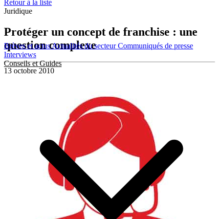
Retour à la liste
Juridique
Protéger un concept de franchise : une
question complexe
Brèves et actus
Actualités du secteur
Communiqués de presse
Interviews
Conseils et Guides
13 octobre 2010