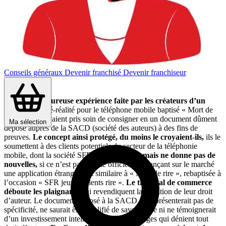
Conseils généraux
Devenir franchisé
Devenir franchiseur
C’est la douloureuse expérience faite par les créateurs d’un
concept
de télé-réalité pour le téléphone mobile baptisé « Mort de
rire », qu’ils avaient pris soin de consigner en un document dûment
Ma sélection
déposé auprès de la SACD (société des auteurs) à des fins de
preuves.
Le concept ainsi protégé, du moins le croyaient-ils,
ils le
soumettent à des clients potentiels du secteur de la téléphonie
mobile, dont la société SFR.
SFR l’étudie, mais ne donne pas de
nouvelles,
si ce n’est par la voie officielle en lançant sur le marché
une application étrangement similaire à « Mort de rire », rebaptisée à
l’occasion « SFR jeunes talents rire ».
Le tribunal de commerce
déboute les plaignants
qui revendiquent la violation de leur droit
d’auteur. Le document déposé à la SACD « ne présenterait pas de
spécificité, ne saurait être qualifié de savoir-faire ni ne témoignerait
d’un investissement intellectuel » selon les juges qui dénient tout