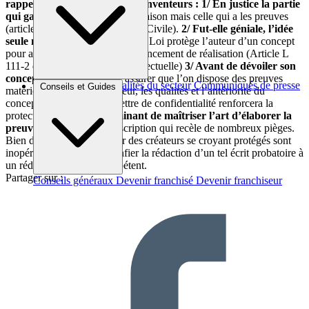
rappeler quelques points aux inventeurs :
1/ En justice la partie
qui gagne
n’est pas celle qui a raison mais celle qui a les preuves
(article 9 du Code de Procédure Civile).
2/ Fut-elle géniale, l’idée
seule n’est pas protégeable.
La Loi protège l’auteur d’un concept
pour autant qu’il y ait un commencement de réalisation (Article L
111-2 du Code la propriété intellectuelle)
3/ Avant de dévoiler son
concept aux tiers,
il faut s’assurer que l’on dispose des preuves
Brèves et actus
Actualités du secteur
Communiqués de presse
Conseils et Guides
matérielles solides sur l’auteur, les qualités et l’antériorité du
Interviews
concept. Faire signer une lettre de confidentialité renforcera la
protection.
4/ Il est déterminant de maîtriser l’art d’élaborer la
preuve de la création
, description qui recèle de nombreux pièges.
Bien des dépôts réalisés par des créateurs se croyant protégés sont
inopérants. Mieux vaut confier la rédaction d’un tel écrit probatoire à
un rédacteur averti et compétent.
Partager sur :
Conseils généraux
Devenir franchisé
Devenir franchiseur