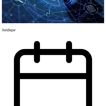
J
Juridique