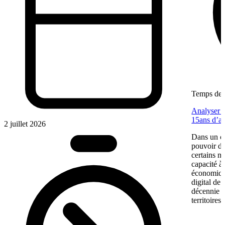
Temps de l
Analyser u
15ans d’a
2 juillet 2026
Dans un co
pouvoir d’
certains m
capacité à 
économiqu
digital de
décennie p
territoires