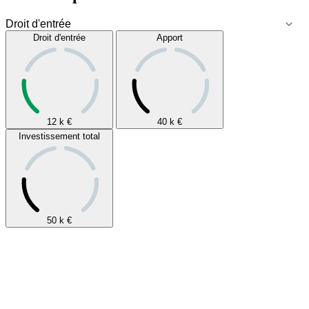
Droit d'entrée
Apport
12 k
€
40 k
€
Investissement total
50 k
€