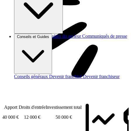
Brèves et actus
Actualités du secteur
Communiqués de presse
Conseils et Guides
Interviews
Conseils généraux
Devenir franchisé
Devenir franchiseur
Apport
Droits d'entrée
Investissement total
40 000 €
12 000 €
50 000 €