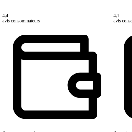
4,4
4,1
avis consommateurs
avis con