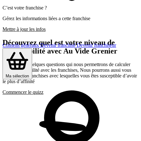
C’est votre franchise ?
Gérez les informations liées a cette franchise
Mettre à jour les infos
Découvrez quel est votre niveau de
Conseils généraux
Devenir franchisé
Devenir franchiseur
compatibilité avec Au Vide Grenier
Répondez a quelques questions qui nous permettrons de calculer
votre compatibilité avec les franchises, Nous pourrons aussi vous
présenter les franchises avec lesquelles vous êtes susceptible d’avoir
Ma sélection
le plus d’affinité
Commencer le quizz