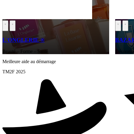
L'ONGLERIE ®
BAZA
Beauté – Forme – Santé
Décoratio
Meilleure aide au démarrage
TM2F 2025