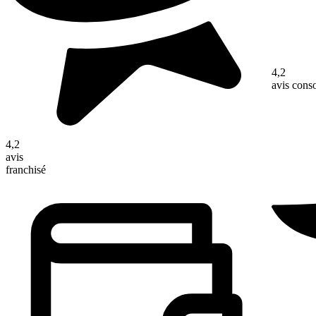
4,2
avis con
4,2
avis
franchisé