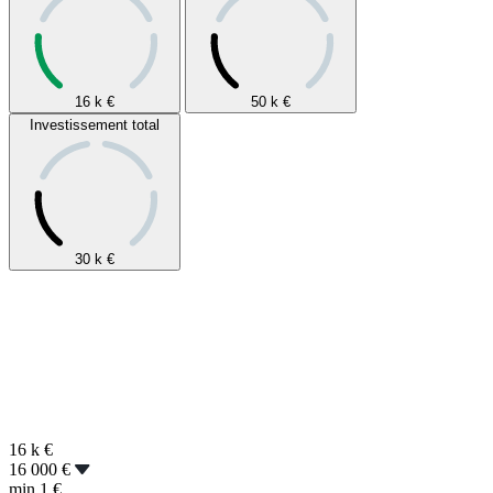
16 k
€
50 k
€
Investissement total
30 k
€
16 k
€
16 000 €
min
1 €