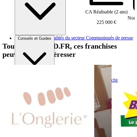
CA Réalisable (2 ans)
Nomb
225 000 €
Brèves et actus
Actualités du secteur
Communiqués de presse
Conseils et Guides
Interviews
Tout comme CBD.FR, ces franchises
peuvent vous intéresser
Conseils généraux
Devenir franchisé
Devenir franchiseur