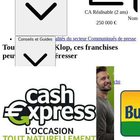
CA Réalisable (2 ans)
Nombr
250 000 €
Brèves et actus
Actualités du secteur
Communiqués de presse
Conseils et Guides
Interviews
Tout comme Ci-Klop, ces franchises
peuvent vous intéresser
Conseils généraux
Devenir franchisé
Devenir franchiseur