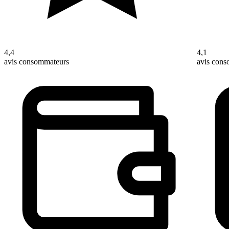
4,4
4,1
avis consommateurs
avis con