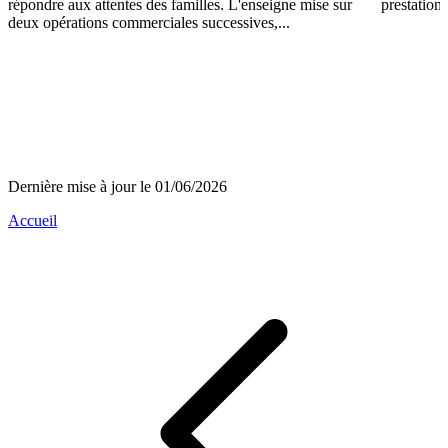
répondre aux attentes des familles. L'enseigne mise sur
prestations
deux opérations commerciales successives,...
Dernière mise à jour le 01/06/2026
Accueil