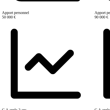
Apport personnel
Apport pe
50 000 €
90 000 €
C.A après 2 ans
C.A après