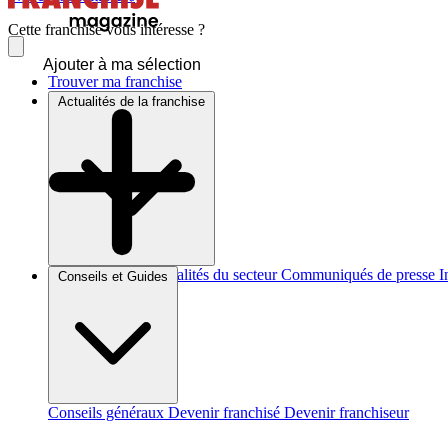
Cette franchise vous intéresse ?
Ajouter à ma sélection
Trouver ma franchise
Actualités de la franchise
Brèves et actus
Actualités du secteur
Communiqués de presse
I
Conseils et Guides
Conseils généraux
Devenir franchisé
Devenir franchiseur