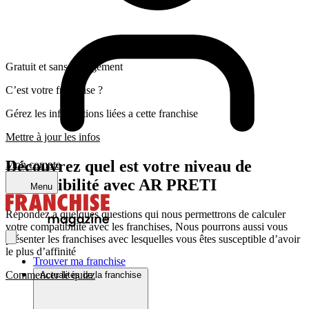
Gratuit et sans engagement
C’est votre franchise ?
Gérez les informations liées a cette franchise
Mettre à jour les infos
Découvrez quel est votre niveau de
Mon compte
compatibilité avec AR PRETI
Menu
Répondez a quelques questions qui nous permettrons de calculer
votre compatibilité avec les franchises, Nous pourrons aussi vous
présenter les franchises avec lesquelles vous êtes susceptible d’avoir
le plus d’affinité
Trouver ma franchise
Commencer le quizz
Actualités de la franchise