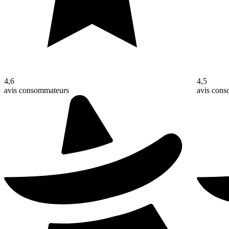
4,6
4,5
avis consommateurs
avis con