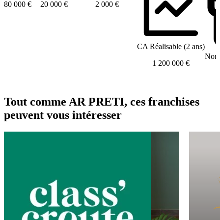
80 000 €
20 000 €
2 000 €
CA Réalisable (2 ans)
Nomb
1 200 000 €
Tout comme AR PRETI, ces franchises
peuvent vous intéresser