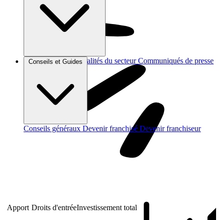
Brèves et actus
Actualités du secteur
Communiqués de presse
Conseils et Guides
Interviews
Conseils généraux
Devenir franchisé
Devenir franchiseur
Apport
Droits d'entrée
Investissement total