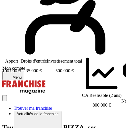
Apport
Droits d'entrée
Investissement total
Mon compte
100 000 €
35 000 €
500 000 €
Menu
CA Réalisable (2 ans)
Nom
800 000 €
Trouver ma franchise
Actualités de la franchise
Tout comme BAÏLA PIZZA, ces