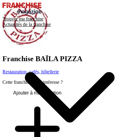
Trouver ma franchise
Actualités de la franchise
Franchise
BAÏLA PIZZA
Restauration, cafés, hôtellerie
Cette franchise vous intéresse ?
Ajouter à ma sélection