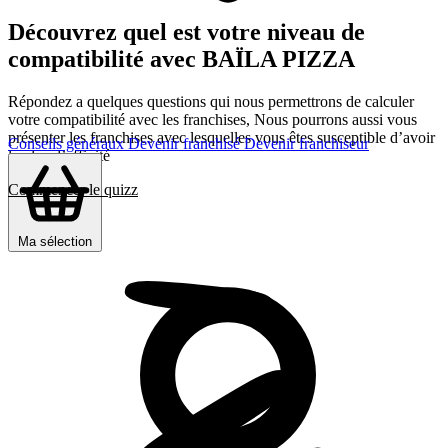
Découvrez quel est votre niveau de
compatibilité avec BAÏLA PIZZA
Répondez a quelques questions qui nous permettrons de calculer
votre compatibilité avec les franchises, Nous pourrons aussi vous
présenter les franchises avec lesquelles vous êtes susceptible d’avoir
Conseils généraux
Devenir franchisé
Devenir franchiseur
le plus d’affinité
Commencer le quizz
Ma sélection