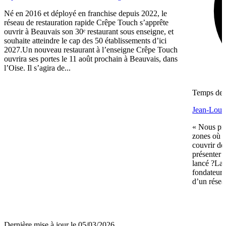
Né en 2016 et déployé en franchise depuis 2022, le
réseau de restauration rapide Crêpe Touch s’apprête
ouvrir à Beauvais son 30ᵉ restaurant sous enseigne, et
souhaite atteindre le cap des 50 établissements d’ici
2027.Un nouveau restaurant à l’enseigne Crêpe Touch
ouvrira ses portes le 11 août prochain à Beauvais, dans
l’Oise. Il s’agira de...
Temps de l
Jean-Louis
« Nous pré
zones où n
couvrir de
présenter 
lancé ?La 
fondateurs 
d’un réseau
Dernière mise à jour le 05/03/2026