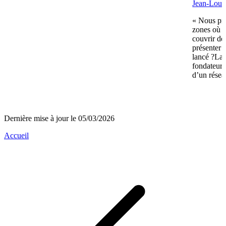
Jean-Louis
« Nous pré
zones où n
couvrir de
présenter 
lancé ?La 
fondateurs 
d’un réseau
Dernière mise à jour le 05/03/2026
Accueil