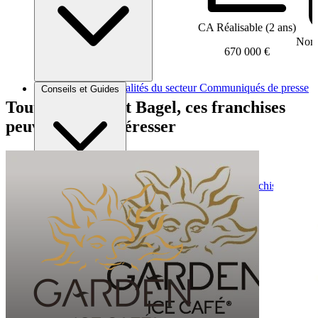
CA Réalisable (2 ans)
Nomb
670 000 €
Brèves et actus
Actualités du secteur
Communiqués de presse
Conseils et Guides
Interviews
Tout comme Best Bagel, ces franchises
peuvent vous intéresser
Conseils généraux
Devenir franchisé
Devenir franchiseur