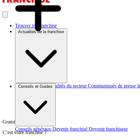
Trouver ma franchise
Actualités de la franchise
Brèves et actus
Actualités du secteur
Communiqués de presse
I
Conseils et Guides
Gratuit et sans engagement
Conseils généraux
Devenir franchisé
Devenir franchiseur
C’est votre franchise ?