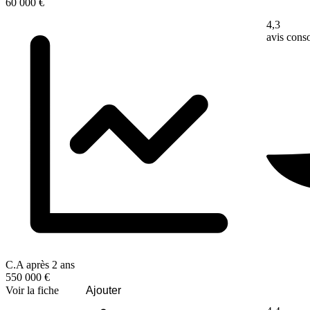
60 000 €
4,3
avis con
C.A après 2 ans
550 000 €
Voir la fiche
Ajouter