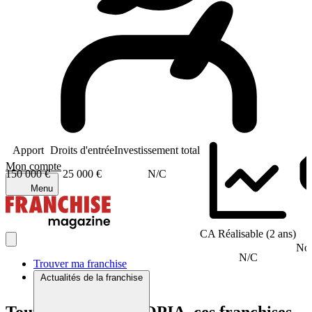
Apport
Droits d'entrée
Investissement total
Mon compte
150 000 €
25 000 €
N/C
Menu
CA Réalisable (2 ans)
Nom
N/C
Trouver ma franchise
Actualités de la franchise