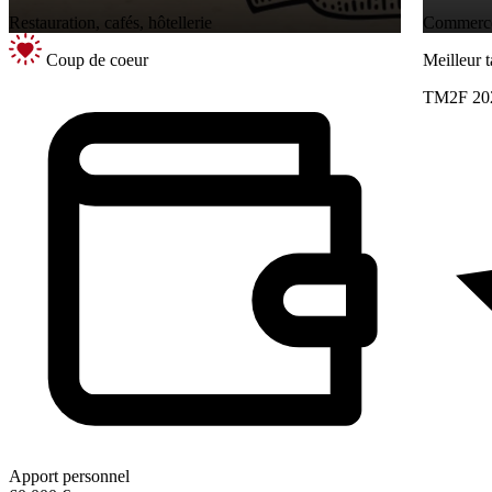
Restauration, cafés, hôtellerie
Commerces
Coup de coeur
Meilleur 
TM2F 20
Apport personnel