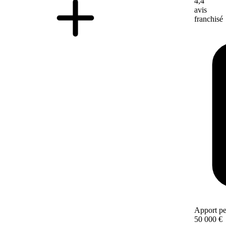
4,4
avis
franchisé
Apport pe
50 000 €