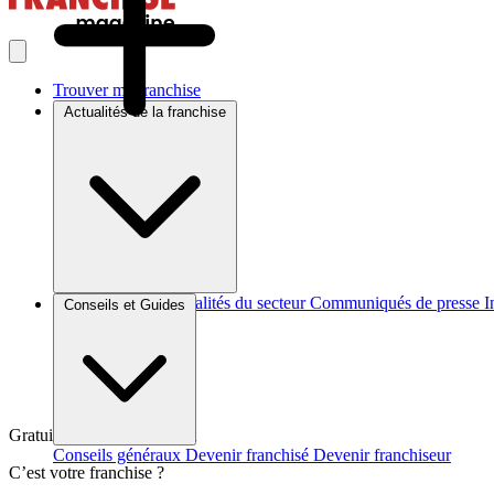
Trouver ma franchise
Actualités de la franchise
Brèves et actus
Actualités du secteur
Communiqués de presse
I
Conseils et Guides
Gratuit et sans engagement
Conseils généraux
Devenir franchisé
Devenir franchiseur
C’est votre franchise ?