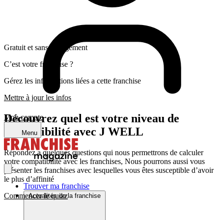
Gratuit et sans engagement
C’est votre franchise ?
Gérez les informations liées a cette franchise
Mettre à jour les infos
Découvrez quel est votre niveau de
Mon compte
compatibilité avec J WELL
Menu
Répondez a quelques questions qui nous permettrons de calculer
votre compatibilité avec les franchises, Nous pourrons aussi vous
présenter les franchises avec lesquelles vous êtes susceptible d’avoir
le plus d’affinité
Trouver ma franchise
Commencer le quizz
Actualités de la franchise