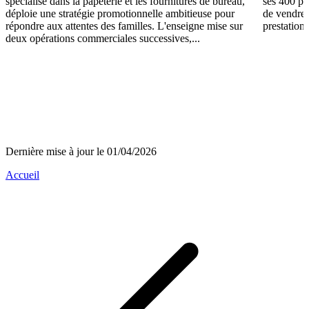
spécialisé dans la papeterie et les fournitures de bureau,
ses 400 po
déploie une stratégie promotionnelle ambitieuse pour
de vendre 
répondre aux attentes des familles. L'enseigne mise sur
prestations
deux opérations commerciales successives,...
Dernière mise à jour le 01/04/2026
Accueil