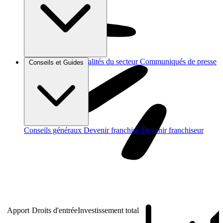
Brèves et actus
Actualités du secteur
Communiqués de presse
Conseils et Guides
Interviews
Conseils généraux
Devenir franchisé
Devenir franchiseur
Apport
Droits d'entrée
Investissement total