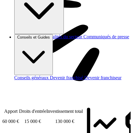
Brèves et actus
Actualités du secteur
Communiqués de presse
Conseils et Guides
Interviews
Conseils généraux
Devenir franchisé
Devenir franchiseur
Apport
Droits d'entrée
Investissement total
60 000 €
15 000 €
130 000 €