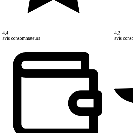
4,4
4,2
avis consommateurs
avis con