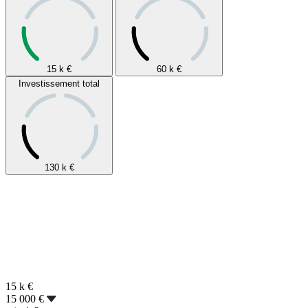
15 k
€
60 k
€
Investissement total
130 k
€
15 k
€
15 000 €