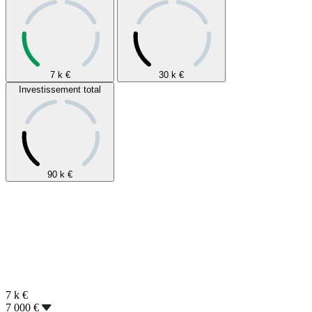
7 k
€
30 k
€
Investissement total
90 k
€
7 k
€
7 000 €