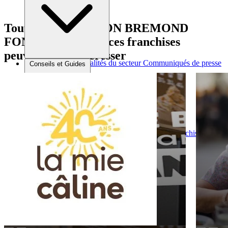
Tout comme MAISON BREMOND
FONDEE EN 1830, ces franchises
peuvent vous intéresser
Brèves et actus
Actualités du secteur
Communiqués de presse
Conseils et Guides
Interviews
Conseils généraux
Devenir franchisé
Devenir franchiseur