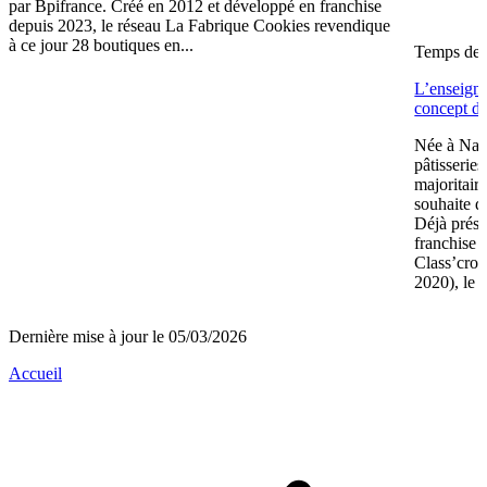
par Bpifrance. Créé en 2012 et développé en franchise
depuis 2023, le réseau La Fabrique Cookies revendique
à ce jour 28 boutiques en...
Temps de l
L’enseign
concept de
Née à Nant
pâtisserie
majoritair
souhaite d
Déjà prése
franchise 
Class’crou
2020), le 
Dernière mise à jour le 05/03/2026
Accueil