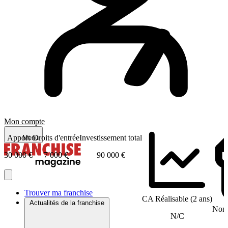
Mon compte
Apport
Droits d'entrée
Investissement total
Menu
30 000 €
7 000 €
90 000 €
Trouver ma franchise
CA Réalisable (2 ans)
Actualités de la franchise
Nomb
N/C