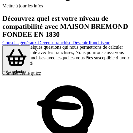
Mettre à jour les infos
Découvrez quel est votre niveau de
compatibilité avec MAISON BREMOND
FONDEE EN 1830
Conseils généraux
Devenir franchisé
Devenir franchiseur
Répondez a quelques questions qui nous permettrons de calculer
votre compatibilité avec les franchises, Nous pourrons aussi vous
présenter les franchises avec lesquelles vous êtes susceptible d’avoir
le plus d’affinité
Ma sélection
Commencer le quizz