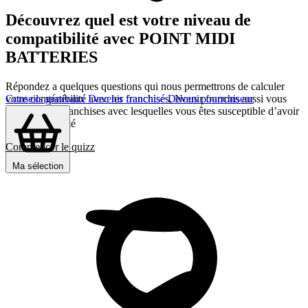
Découvrez quel est votre niveau de
compatibilité avec POINT MIDI
BATTERIES
Répondez a quelques questions qui nous permettrons de calculer
votre compatibilité avec les franchises, Nous pourrons aussi vous
Conseils généraux
Devenir franchisé
Devenir franchiseur
présenter les franchises avec lesquelles vous êtes susceptible d’avoir
le plus d’affinité
Commencer le quizz
Ma sélection