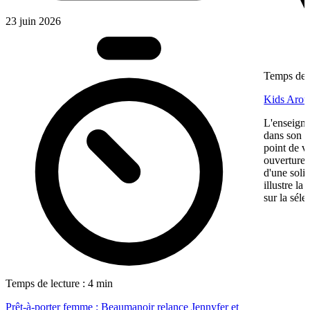
23 juin 2026
Temps de l
Kids Aroun
L'enseigne
dans son ma
point de v
ouverture,
d'une soli
illustre l
sur la séle
Temps de lecture : 4 min
Prêt-à-porter femme : Beaumanoir relance Jennyfer et