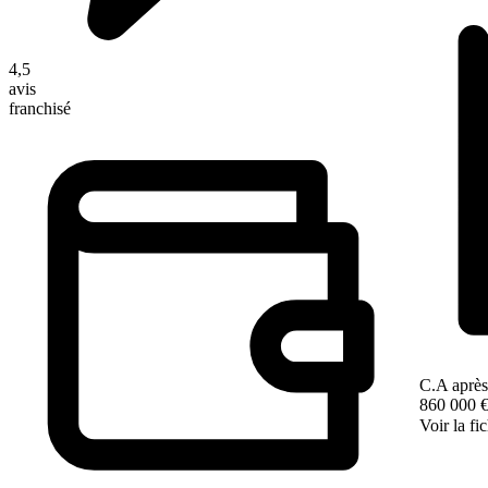
4,5
avis
franchisé
C.A après
860 000 
Voir la fi