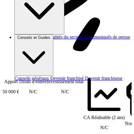
Brèves et actus
Actualités du secteur
Communiqués de presse
Conseils et Guides
Interviews
Conseils généraux
Devenir franchisé
Devenir franchiseur
Apport
Droits d'entrée
Investissement total
50 000 €
N/C
N/C
CA Réalisable (2 ans)
Nomb
N/C