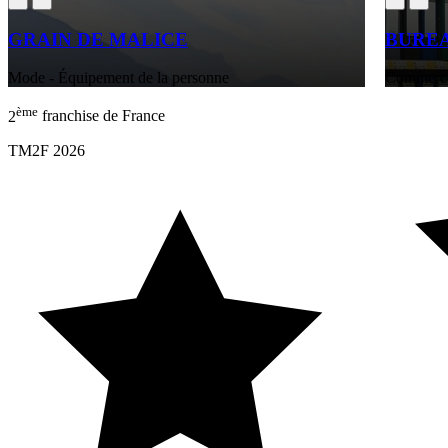
GRAIN DE MALICE
BURE
Mode - Équipement de la personne
Commerces
ème
2
franchise de France
TM2F 2026