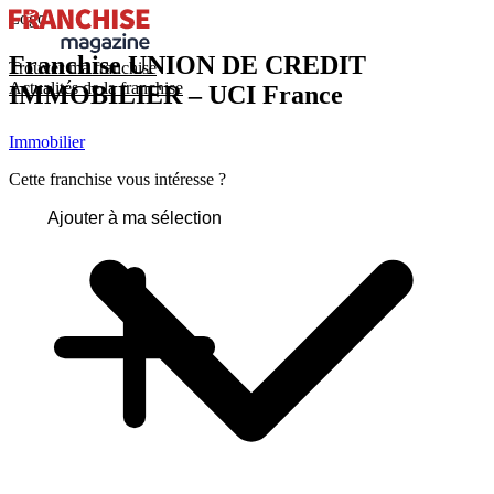
Logo
Franchise
UNION DE CREDIT
Trouver ma franchise
Actualités de la franchise
IMMOBILIER – UCI France
Immobilier
Cette franchise vous intéresse ?
Ajouter à ma sélection