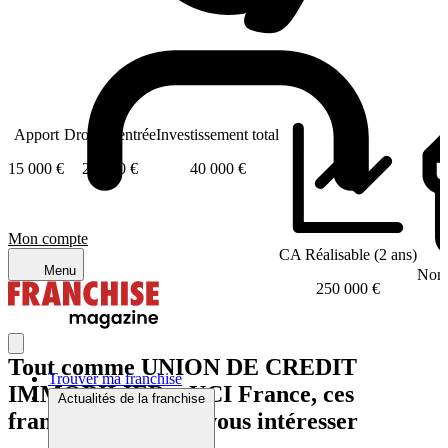
Apport
Droits d'entrée
Investissement total
15 000 €
20 000 €
40 000 €
Mon compte
CA Réalisable (2 ans)
Menu
Nomb
250 000 €
Tout comme UNION DE CREDIT
Trouver ma franchise
IMMOBILIER – UCI France, ces
Actualités de la franchise
franchises peuvent vous intéresser