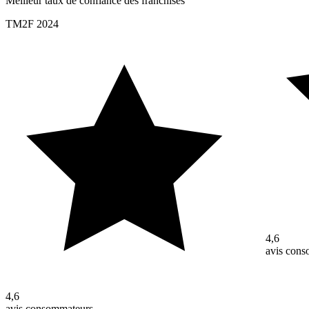
Meilleur taux de confiance des franchisés
TM2F 2024
4,6
avis con
4,6
avis consommateurs