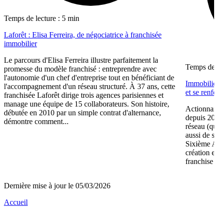
Temps de lecture : 5 min
Laforêt : Elisa Ferreira, de négociatrice à franchisée
immobilier
Le parcours d'Elisa Ferreira illustre parfaitement la
Temps de l
promesse du modèle franchisé : entreprendre avec
l'autonomie d'un chef d'entreprise tout en bénéficiant de
Immobilier
l'accompagnement d'un réseau structuré. À 37 ans, cette
et se renf
franchisée Laforêt dirige trois agences parisiennes et
manage une équipe de 15 collaborateurs. Son histoire,
Actionnair
débutée en 2010 par un simple contrat d'alternance,
depuis 202
démontre comment...
réseau (qu
aussi de s
Sixième A
création e
franchise 
Dernière mise à jour le 05/03/2026
Accueil