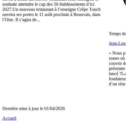
souhaite atteindre le cap des 50 établissements d’ici
2027.Un nouveau restaurant à l’enseigne Crêpe Touch
ouvrira ses portes le 11 août prochain à Beauvais, dans
l’Oise. Il s’agira de...
Temps de l
Jean-Louis
« Nous pré
zones où n
couvrir de
présenter 
lancé ?La 
fondateurs 
d’un réseau
Dernière mise à jour le 01/04/2026
Accueil