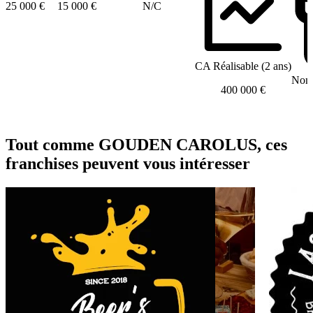
25 000 €
15 000 €
N/C
CA Réalisable (2 ans)
Nomb
400 000 €
Tout comme GOUDEN CAROLUS, ces
franchises peuvent vous intéresser