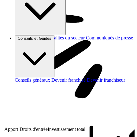
Brèves et actus
Actualités du secteur
Communiqués de presse
Conseils et Guides
Interviews
Conseils généraux
Devenir franchisé
Devenir franchiseur
Apport
Droits d'entrée
Investissement total