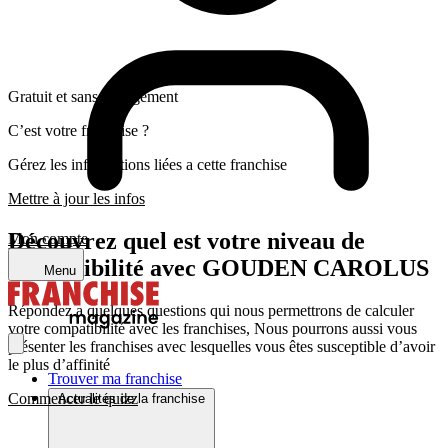
Gratuit et sans engagement
C’est votre franchise ?
Gérez les informations liées a cette franchise
Mettre à jour les infos
Découvrez quel est votre niveau de
Mon compte
compatibilité avec GOUDEN CAROLUS
Menu
Répondez a quelques questions qui nous permettrons de calculer
votre compatibilité avec les franchises, Nous pourrons aussi vous
présenter les franchises avec lesquelles vous êtes susceptible d’avoir
le plus d’affinité
Trouver ma franchise
Commencer le quizz
Actualités de la franchise