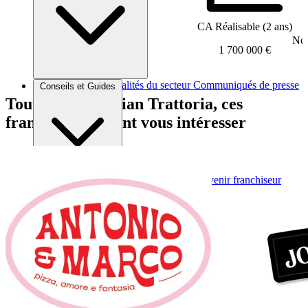
CA Réalisable (2 ans)
Nom
1 700 000 €
Brèves et actus
Actualités du secteur
Communiqués de presse
Conseils et Guides
Interviews
Tout comme Italian Trattoria, ces
franchises peuvent vous intéresser
Conseils généraux
Devenir franchisé
Devenir franchiseur