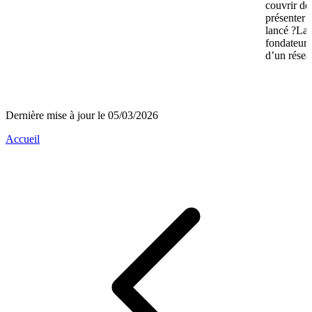
couvrir de
présenter 
lancé ?La 
fondateurs 
d’un réseau
Dernière mise à jour le 05/03/2026
Accueil