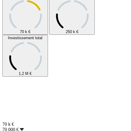
70 k
€
250 k
€
Investissement total
1,2 M
€
70 k
€
70 000 €