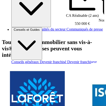
CA Réalisable (2 ans)
Nomb
550 000 €
Brèves et actus
Actualités du secteur
Communiqués de presse
Conseils et Guides
Interviews
Tout comme L’immobilier sans vis-à-
vis®, ces franchises peuvent vous
intéresser
Conseils généraux
Devenir franchisé
Devenir franchiseur