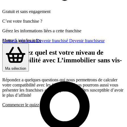
Gratuit et sans engagement
C’est votre franchise ?
Gérez les informations liées a cette franchise
Mettre à jour les infos
Conseils généraux
Devenir franchisé
Devenir franchiseur
Découvrez quel est votre niveau de
compatibilité avec L’immobilier sans vis-
à-vis®
Ma sélection
Répondez a quelques questions qui nous permettrons de calculer
votre compatibilité avec les franchises, Nous pourrons aussi vous
présenter les franchises avec lesquelles vous êtes susceptible d’avoir
le plus d’affinité
Commencer le quizz