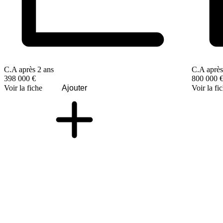
C.A après 2 ans
C.A après
398 000 €
800 000 
Voir la fiche
Ajouter
Voir la fi