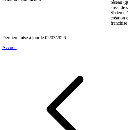
réseau (qu
aussi de s
Sixième A
création e
franchise 
Dernière mise à jour le 05/03/2026
Accueil