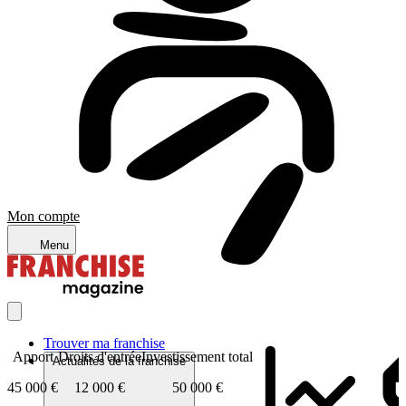
Mon compte
Menu
Trouver ma franchise
Apport
Droits d'entrée
Investissement total
Actualités de la franchise
45 000 €
12 000 €
50 000 €