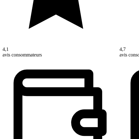
4,1
4,7
avis consommateurs
avis con