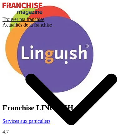
Trouver ma franchise
Actualités de la franchise
Franchise
LINGUISH
Services aux particuliers
4,7