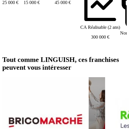
25 000 €
15 000 €
45 000 €
CA Réalisable (2 ans)
Nomb
300 000 €
Tout comme LINGUISH, ces franchises
peuvent vous intéresser