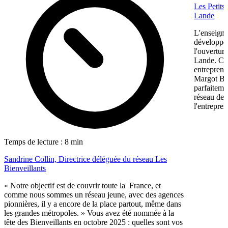
Les Petits
Lande
L'enseigne
développem
l'ouvertur
Lande. Ce
entreprene
Margot Bon
parfaiteme
réseau de f
l'entrepren
Temps de lecture : 8 min
Sandrine Collin, Directrice déléguée du réseau Les
Bienveillants
« Notre objectif est de couvrir toute la France, et
comme nous sommes un réseau jeune, avec des agences
pionnières, il y a encore de la place partout, même dans
les grandes métropoles. » Vous avez été nommée à la
tête des Bienveillants en octobre 2025 : quelles sont vos