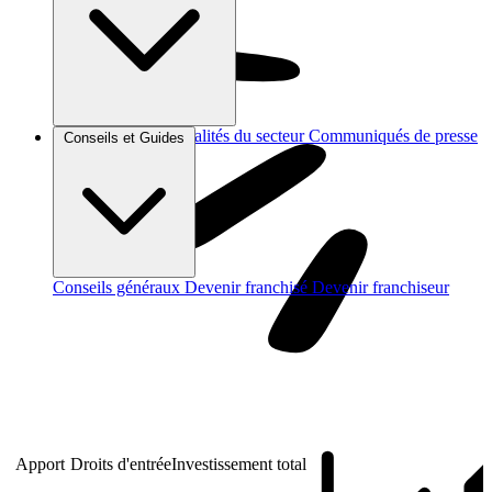
Brèves et actus
Actualités du secteur
Communiqués de presse
Conseils et Guides
Interviews
Conseils généraux
Devenir franchisé
Devenir franchiseur
Apport
Droits d'entrée
Investissement total