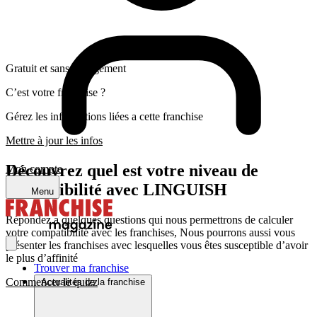
Gratuit et sans engagement
C’est votre franchise ?
Gérez les informations liées a cette franchise
Mettre à jour les infos
Découvrez quel est votre niveau de
Mon compte
compatibilité avec LINGUISH
Menu
Répondez a quelques questions qui nous permettrons de calculer
votre compatibilité avec les franchises, Nous pourrons aussi vous
présenter les franchises avec lesquelles vous êtes susceptible d’avoir
le plus d’affinité
Trouver ma franchise
Commencer le quizz
Actualités de la franchise