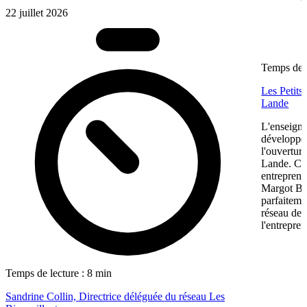
22 juillet 2026
Temps de l
Les Petits
Lande
L'enseigne
développem
l'ouvertur
Lande. Ce
entreprene
Margot Bon
parfaiteme
réseau de f
l'entrepren
Temps de lecture : 8 min
Sandrine Collin, Directrice déléguée du réseau Les