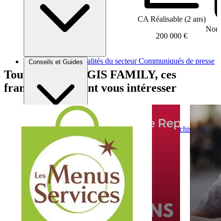
CA Réalisable (2 ans)
Nomb
200 000 €
Brèves et actus
Actualités du secteur
Communiqués de presse
Conseils et Guides
Interviews
Tout comme LOGIS FAMILY, ces
franchises peuvent vous intéresser
Conseils généraux
Devenir franchisé
Devenir franchiseur