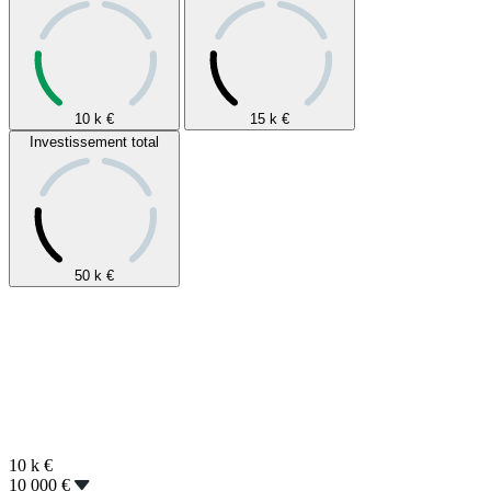
10 k
€
15 k
€
Investissement total
50 k
€
10 k
€
10 000 €