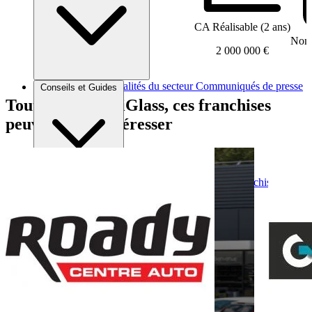
CA Réalisable (2 ans)
Nomb
2 000 000 €
Brèves et actus
Actualités du secteur
Communiqués de presse
Conseils et Guides
Interviews
Tout comme OuiGlass, ces franchises
peuvent vous intéresser
Conseils généraux
Devenir franchisé
Devenir franchiseur