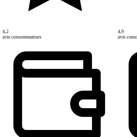
4,2
4,9
avis consommateurs
avis con