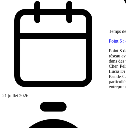
Temps de l
Point S : 
Point S dé
réseau ave
dans des te
Cher, Pel
Lucia Di M
Pas-de-Cal
particulièr
entreprene
21 juillet 2026