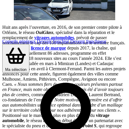
Huit ans après l’ouverture, en 2016, de son premier centre pilote à
Orléans, le réseau
OuiGlass
, spécialisé dans la réparation et le
remplacement de
vitrages automobiles
, prévoit de passer
Conseils généraux
Devenir franchisé
Devenir franchiseur
prochainement le cap des 100 implantations sur le territoire français.
Développée en
licence de marque
depuis 2017, la chaîne, qui
revendique actuellement 86 adresses, programme en effet
l’ouverture de 18 nouveaux sites au cours l’année 2024. Elle s’est
notamment installée en mars à Mimizan (Landes) et Cadaujac
(Gironde), puis en avril à Clermont-Ferrand. Parmi les autres projets
Ma sélection
annoncés pour cette année, figurent également des villes comme
Mulhouse, Amiens, Pithiviers, Compiègne, Avignon ou encore
Caen.
« Nous sommes fiers de voir nos couleurs présentes partout
en France, mais notre objectif final n’a jamais été d’avoir toujours
plus de centres,
commentent Hadrien Dijoux et Laurent Bertrand,
co-fondateurs de l’enseigne
. Notre motivation première est d’offrir
aux automobilistes un service optimal dans le cadre d’un maillage
sur le territoire cohérent pour nos adhérents et pour nos clients »
.
Positionné sur le marché de plus en plus disputé du
vitrage
automobile
, le réseau a noué en début d’année un partenariat avec
le spécialiste du pneu et de
l’entretien auto
Point S
, qui regroupe