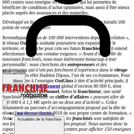
660 centres sous enseigne en France. Ce qui lui permettra de
bénéficier de conditions d’achat optimisées, mais aussi d’être mieux
placée auprès des assurances et des mutuelles.
Développé en licence de marque, OuiGlass comptera bientôt 100
points de vente en France
Revendiquant
« plus de 100 000 interventions depuis sa création »,
le réseau
OuiGlass
souhaite poursuivre son expansion sur le
territoire, et recherche pour cela ses futurs
franchisés
, qu’il entend
sélectionner avec une certaine exigence.
« Avant d’accueillir de
nouveaux franchisés, nous nous intéressons beaucoup à leur
personnalité : nous cherchons des
entrepreneurs
et des
gestionnaires qui n’ont pas forcément d’expérience dans le
vitrage
Mon compte
»
, souligne en effet Hadrien Dijoux, l’un de ses co-fondateurs. Pour
créer un centre à l’enseigne
OuiGlass
à titre d’activité principale, il
Menu
faut prévoir un
investissement
global d’environ 80 000 €, dont
25 000 € d’
apport personnel
. Selon le
franchiseur
, une unité
franchisée peut atteindre un
chiffre d’affaires
« pouvant aller
de
450 000 € à 1,5 M€ après un ou deux ans d’activité
».
Grâce
notamment au parcours d’accompagnement proposé par la tête de
réseau, qui dispose depuis 2018 de son propre centre de formation.
«
Trouver ma franchise
Notre business model fonctionne, les
franchisés
sont satisfaits de
Actualités de la franchise
nos formations et du suivi quotidien proposé. Nous aurons donc la
capacité d’intégrer de nouveaux centres pour afficher 150 enseignes