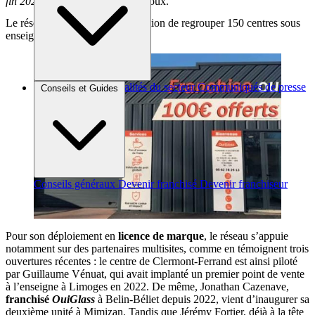
fin 2025 »,
annonce Hadrien Dijoux.
Le réseau OuiGlass a pour ambition de regrouper 150 centres sous
enseigne à fin 2025
Brèves et actus
Actualités du secteur
Communiqués de presse
Conseils et Guides
Interviews
Conseils généraux
Devenir franchisé
Devenir franchiseur
Pour son déploiement en
licence de marque
, le réseau s’appuie
notamment sur des partenaires multisites, comme en témoignent trois
ouvertures récentes : le centre de Clermont-Ferrand est ainsi piloté
par Guillaume Vénuat, qui avait implanté un premier point de vente
à l’enseigne à Limoges en 2022. De même, Jonathan Cazenave,
franchisé
OuiGlass
à Belin-Béliet depuis 2022, vient d’inaugurer sa
deuxième unité à Mimizan. Tandis que Jérémy Fortier, déjà à la tête