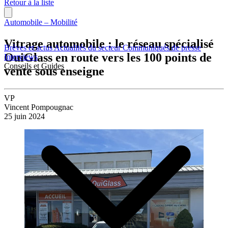
Retour à la liste
Automobile – Mobilité
Vitrage automobile : le réseau spécialisé
Brèves et actus
Actualités du secteur
Communiqués de presse
OuiGlass en route vers les 100 points de
Interviews
Conseils et Guides
vente sous enseigne
VP
Vincent Pompougnac
25 juin 2024