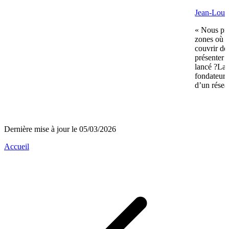
Jean-Louis
« Nous pré
zones où n
couvrir de
présenter 
lancé ?La 
fondateurs 
d’un réseau
Dernière mise à jour le 05/03/2026
Accueil