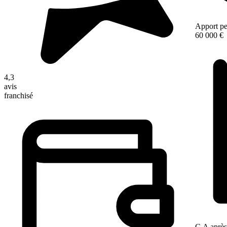
Apport pe
60 000 €
4,3
avis
franchisé
C.A après