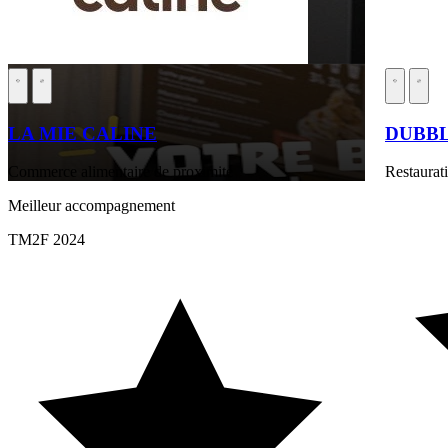
LA MIE CALINE
DUBB
Commerce alimentaire de proximité
Restaurati
Meilleur accompagnement
TM2F 2024