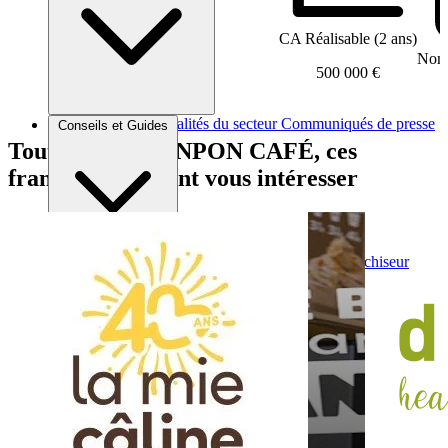
CA Réalisable (2 ans)
Nomb
500 000 €
Brèves et actus
Actualités du secteur
Communiqués de presse
Conseils et Guides
Interviews
Tout comme PONPON CAFÉ, ces
franchises peuvent vous intéresser
Conseils généraux
Devenir franchisé
Devenir franchiseur