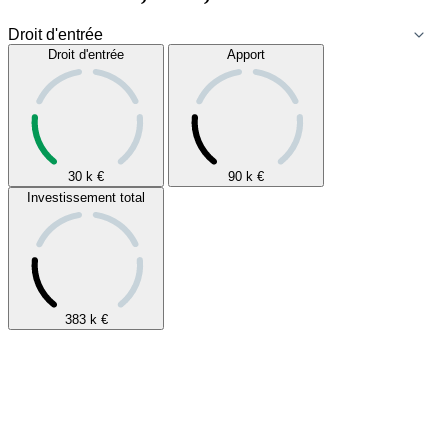
Droit d'entrée
Apport
30 k
€
90 k
€
Investissement total
383 k
€