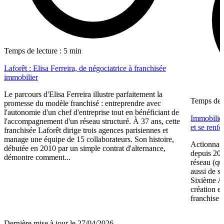
Temps de lecture : 5 min
Laforêt : Elisa Ferreira, de négociatrice à franchisée
immobilier
Le parcours d'Elisa Ferreira illustre parfaitement la
Temps de l
promesse du modèle franchisé : entreprendre avec
l'autonomie d'un chef d'entreprise tout en bénéficiant de
Immobilier
l'accompagnement d'un réseau structuré. À 37 ans, cette
et se renf
franchisée Laforêt dirige trois agences parisiennes et
manage une équipe de 15 collaborateurs. Son histoire,
Actionnair
débutée en 2010 par un simple contrat d'alternance,
depuis 202
démontre comment...
réseau (qu
aussi de s
Sixième A
création e
franchise 
Dernière mise à jour le 27/04/2026