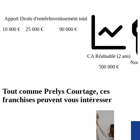
Apport
Droits d'entrée
Investissement total
10 000 €
25 000 €
90 000 €
CA Réalisable (2 ans)
Nomb
500 000 €
Tout comme Prelys Courtage, ces
franchises peuvent vous intéresser