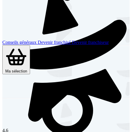
Conseils généraux
Devenir franchisé
Devenir franchiseur
Ma sélection
4,6