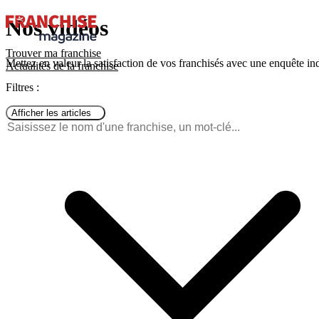
Nos vidéos
Trouver ma franchise
Mettez en valeur la satisfaction de vos franchisés avec une enquête ind
Actualités de la franchise
Filtres :
Afficher les articles