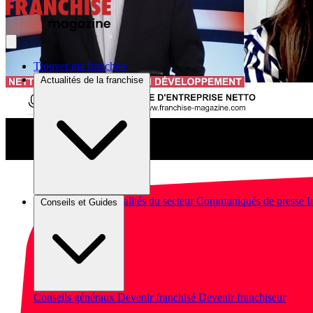
Trouver ma franchise
Actualités de la franchise
Brèves et actus
Actualités du secteur
Communiqués de presse
I
Conseils et Guides
Conseils généraux
Devenir franchisé
Devenir franchiseur