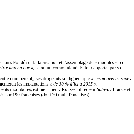
han). Fondé sur la fabrication et l’assemblage de « modules », ce
truction en dur »,
selon un communiqué. Et leur apporte, par sa
centre commercial), ses dirigeants soulignent que
« ces nouvelles zones
menterait les implantations
« de 30 % d’ici à 2015 ».
ments modulaires, estime Thierry Rousset, directeur
Subway
France et
 par 190 franchisés (dont 30 multi franchisés).