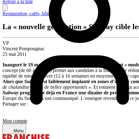
Retour à la liste
Restauration, cafés, hôtellerie
La « nouvelle génération » Subway cible l
VP
Vincent Pompougnac
25 mai 2011
Inauguré le 19 mai à Ifs (Calvados), le premier restaurant « mod
concept (de 60 à 210 m²) permet aux candidats à la franchise de réduir
rapidité de mise en œuvre (12 à 16 semaines en moyenne),
« une capa
Alors que
Subway
est faiblement implanté en zones d’activité c
de chalandise offrent de belles opportunités ».
Et estiment que leur ac
Subway
programme déjà en France une dizaine de projets comme 
Europe du Sud, dans son communiqué. L’enseigne revendique à ce jour
Partager sur :
Mon compte
Menu