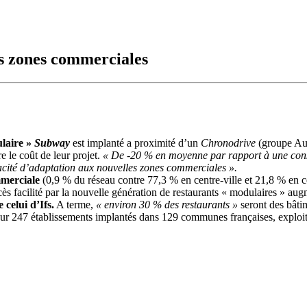
es zones commerciales
ulaire »
Subway
est implanté a proximité d’un
Chronodrive
(groupe Auc
e le coût de leur projet.
« De -20 % en moyenne par rapport à une cons
cité d’adaptation aux nouvelles zones commerciales ».
ommerciale
(0,9 % du réseau contre 77,3 % en centre-ville et 21,8 % en 
cès facilité par la nouvelle génération de restaurants « modulaires » aug
celui d’Ifs.
A terme,
« environ 30 % des restaurants »
seront des bâti
 247 établissements implantés dans 129 communes françaises, exploités