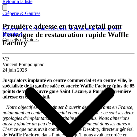
Retour à la liste
Crêperie & Gaufres
Première adresse en travel retail pour
Brèves et actus
Actualités du secteur
Communiqués de presse
l’enseigne de restauration rapide Waffle
Interviews
Conseils et Guides
Factory
VP
Vincent Pompougnac
24 juin 2026
Jusqu’alors implanté en centre commercial et en centre-ville, le
spécialiste de la gaufre salée et sucrée Waffle Factory (plus de 85
points de vente) ouvre gare Saint-Lazare, à Paris, sa première
adresse en travel retail.
«
Notre objectif est de continuer à ouvrir des restaurants en France,
notamment en centre commercial et en centre-ville : ce sont les deux
typologies d’implantation majoritaires chez nous. Nous aimerions
aussi y ajouter un peu de
travel retail
, notamment dans les gares
».
C’est ce que nous avait confié Guillaume Desobry, directeur général
de
Waffle Factory
, dans l’interview qu’il nous avait accordée en