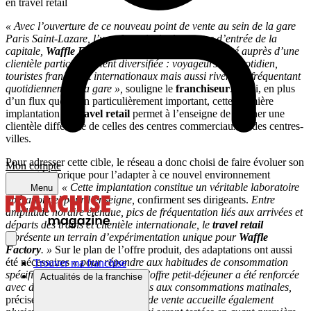
en travel retail
« Avec l’ouverture de ce nouveau point de vente au sein de la gare
Paris Saint-Lazare, l’une des principales portes d’entrée de la
capitale,
Waffle Factory
entend renforcer sa visibilité auprès d’une
clientèle particulièrement diversifiée : voyageurs du quotidien,
touristes français et internationaux mais aussi riverains fréquentant
quotidiennement la gare »,
souligne le
franchiseur
. Ainsi, en plus
d’un flux quotidien particulièrement important, cette première
implantation en
travel retail
permet à l’enseigne de toucher une
clientèle différente de celles des centres commerciaux et des centres-
villes.
Pour adresser cette cible, le réseau a donc choisi de faire évoluer son
Mon compte
concept historique pour l’adapter à ce nouvel environnement
commercial.
« Cette implantation constitue un véritable laboratoire
Menu
opérationnel pour l’enseigne,
confirment ses dirigeants.
Entre
amplitude horaire étendue, pics de fréquentation liés aux arrivées et
départs des trains et clientèle internationale, le
travel retail
représente un terrain d’expérimentation unique pour
Waffle
Factory
. »
Sur le plan de l’offre produit, des adaptations ont aussi
été nécessaires
« pour répondre aux habitudes de consommation
Trouver ma franchise
spécifiques des voyageurs »
.
« L’offre petit-déjeuner a été renforcée
Actualités de la franchise
avec de nouvelles recettes dédiées aux consommations matinales,
précise le
franchiseur
.
Le point de vente accueille également