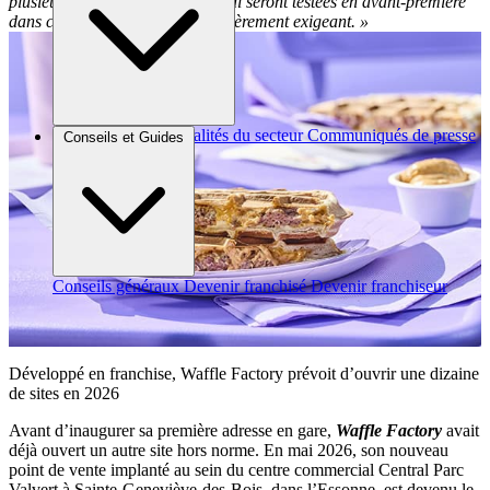
plusieurs innovations produits qui seront testées en avant-première
dans cet environnement particulièrement exigeant. »
Brèves et actus
Actualités du secteur
Communiqués de presse
Conseils et Guides
Interviews
Conseils généraux
Devenir franchisé
Devenir franchiseur
Développé en franchise, Waffle Factory prévoit d’ouvrir une dizaine
de sites en 2026
Avant d’inaugurer sa première adresse en gare,
Waffle Factory
avait
déjà ouvert un autre site hors norme. En mai 2026, son nouveau
point de vente implanté au sein du centre commercial Central Parc
Valvert à Sainte-Geneviève-des-Bois, dans l’Essonne, est devenu le