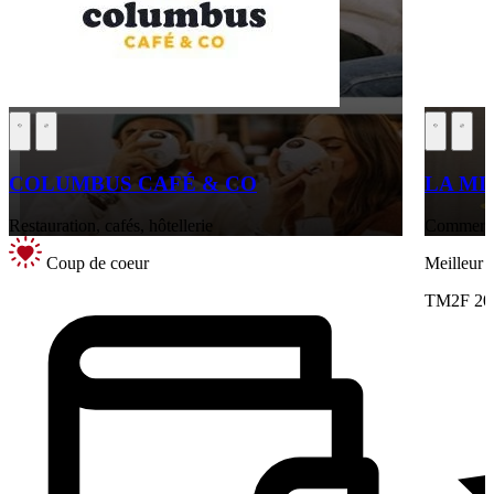
COLUMBUS CAFÉ & CO
LA MI
Restauration, cafés, hôtellerie
Commerce 
Coup de coeur
Meilleur
TM2F 20