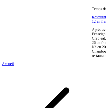
Temps de l
Restaurati
12 en fran
Après avoi
l’enseigne
Crêp’eat, 
26 en fran
Né en 2011
Chambourcy
restauratio
Accueil