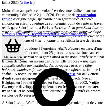
juillet 2025 (
à lire ici
).
Moins d’un an après, cette volonté est devenue réalité : dans un
communiqué diffusé le 2 juin 2026, l’enseigne de
restauration
rapide
d’origine belge
,
spécialiste de la gaufre salée et sucrée,
annonce en effet l’ouverture de son premier point de vente en travel
retail, gare Saint-Lazare, à Paris.
« Au cœur de la gare Saint-Lazare,
cette nouvelle implantation stratégique marque une nouvelle étape
Conseils généraux
Devenir franchisé
Devenir franchiseur
dans le développement du réseau spécialisé et permet de toucher les
voyageurs français et internationaux »
, se félicite la tête de réseau.
Cette première boutique à l’enseigne
Waffle Factory
en gare, d’une
surface de 88 m² et comportant 25 places assises, est située au sein
du centre commercial de la gare Saint-Lazare dont l’entrée se fait par
Ma sélection
la Cour de Rome, au niveau des trains. Elle propose
« une offre
complète dédiée aux habitudes des voyageurs avec une offre
boissons chaudes et froides et petit-déjeuner renforcée »
, indique la
chaîne. A noter : ce site est exploité en
franchise
par deux
chefs
d’entreprise indépendants
, Samir et Saïda Kabach. Née en
Belgique en 1999 et implantée en France depuis fin 2003,
Waffle
Factory
se développe principalement en
franchise
ou en
master-
franchise
, et ne compte en effet qu’une dizaine d’unités en propre
sur plus de 85 adresses.
A Saint-Lazare, Waffle Factory implante son premier point de vente