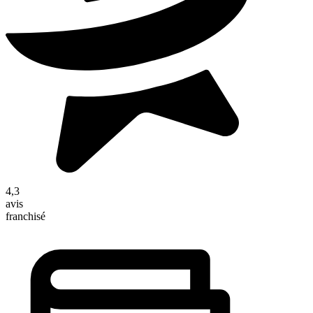
4,3
avis
franchisé