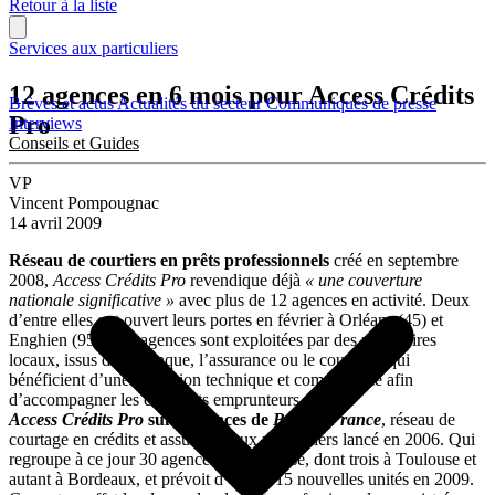
Retour à la liste
Services aux particuliers
12 agences en 6 mois pour Access Crédits
Brèves et actus
Actualités du secteur
Communiqués de presse
Pro
Interviews
Conseils et Guides
VP
Vincent Pompougnac
14 avril 2009
Réseau de courtiers en prêts professionnels
créé en septembre
2008,
Access Crédits Pro
revendique déjà
« une couverture
nationale significative »
avec plus de 12 agences en activité. Deux
d’entre elles ont ouvert leurs portes en février à Orléans (45) et
Enghien (95). Ces agences sont exploitées par des partenaires
locaux, issus de la banque, l’assurance ou le courtage, qui
bénéficient d’une formation technique et commerciale afin
d’accompagner les candidats emprunteurs.
Access Crédits Pro
suit les traces de
Broker France
, réseau de
courtage en crédits et assurance aux particuliers lancé en 2006. Qui
regroupe à ce jour 30 agences en franchise, dont trois à Toulouse et
autant à Bordeaux, et prévoit d’ouvrir 15 nouvelles unités en 2009.