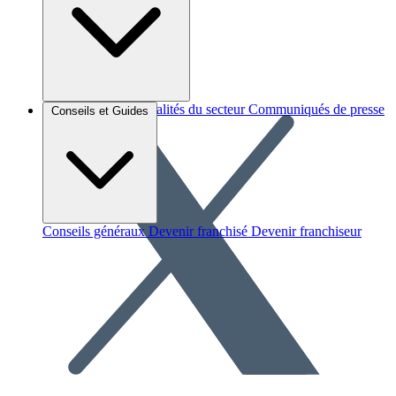
Brèves et actus
Actualités du secteur
Communiqués de presse
Conseils et Guides
Interviews
Conseils généraux
Devenir franchisé
Devenir franchiseur