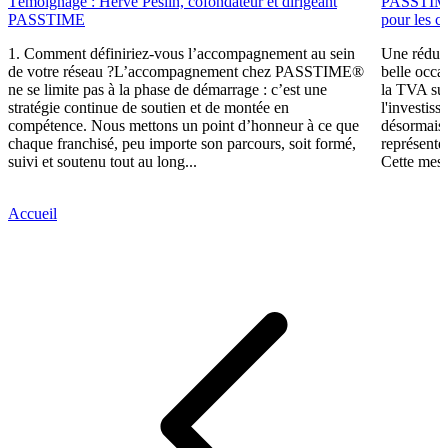
Témoignage : Hervé Peslin, cofondateur et dirigeant
PASSTIME f
PASSTIME
pour les ca
1. Comment définiriez-vous l’accompagnement au sein
Une réduct
de votre réseau ?L’accompagnement chez PASSTIME®
belle occa
ne se limite pas à la phase de démarrage : c’est une
la TVA sur
stratégie continue de soutien et de montée en
l'investis
compétence. Nous mettons un point d’honneur à ce que
désormais,
chaque franchisé, peu importe son parcours, soit formé,
représente
suivi et soutenu tout au long...
Cette mesu
Accueil