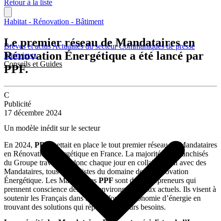
Retour à la liste
Habitat - Rénovation - Bâtiment
Le premier réseau de Mandataires en
Brèves et actus
Actualités du secteur
Communiqués de presse
Rénovation Énergétique a été lancé par
Interviews
Conseils et Guides
PPF.
C
Publicité
17 décembre 2024
Un modèle inédit sur le secteur
En 2024,
PPF
mettait en place le tout premier réseau de Mandataires
en Rénovation Énergétique en France. La majorité des Franchisés
du Groupe travaillent donc chaque jour en collaboration avec des
Mandataires, tous spécialistes du domaine de la Rénovation
Énergétique. Les Mandataires
PPF
sont des entrepreneurs qui
prennent conscience des défis environnementaux actuels. Ils visent à
soutenir les Français dans leurs efforts d’économie d’énergie en
trouvant des solutions qui répondent à leurs besoins.