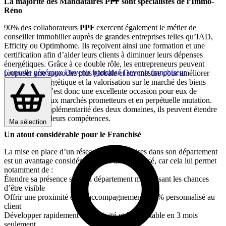
La majorité des Mandataires PPF sont spécialistes de l’Immo-
Réno
90% des collaborateurs
PPF
exercent également le métier de
conseiller immobilier auprès de grandes entreprises telles qu’IAD,
Efficity ou Optimhome. Ils reçoivent ainsi une formation et une
certification afin d’aider leurs clients à diminuer leurs dépenses
énergétiques. Grâce à ce double rôle, les entrepreneurs peuvent
Conseils généraux
Devenir franchisé
Devenir franchiseur
proposer une approche plus globale et sur mesure pour améliorer
l’efficacité énergétique et la valorisation sur le marché des biens
immobiliers. C’est donc une excellente occasion pour eux de
s’établir sur deux marchés prometteurs et en perpétuelle mutation.
Grâce à la complémentarité des deux domaines, ils peuvent étendre
leur activité et leurs compétences.
Ma sélection
Un atout considérable pour le Franchisé
La mise en place d’un réseau de Mandataires dans son département
est un avantage considérable pour un Franchisé, car cela lui permet
notamment de :
Étendre sa présence sur son département maximisant les chances
d’être visible
Offrir une proximité et un accompagnement 100% personnalisé au
client
Développer rapidement son activité et être rentable en 3 mois
seulement