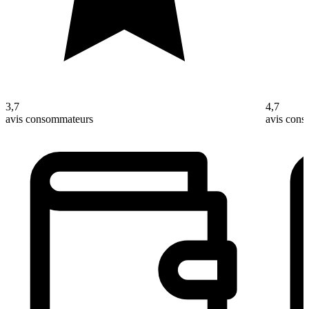
3,7
4,7
avis consommateurs
avis con