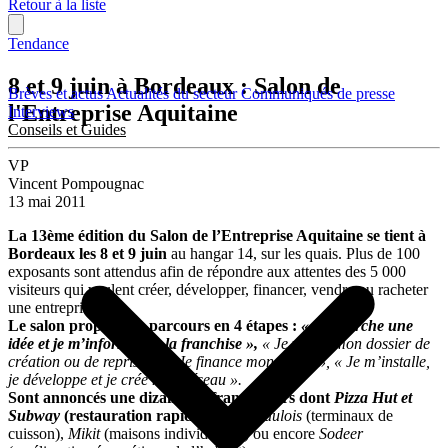
Retour à la liste
Tendance
8 et 9 juin à Bordeaux : Salon de
Brèves et actus
Actualités du secteur
Communiqués de presse
l'Entreprise Aquitaine
Interviews
Conseils et Guides
VP
Vincent Pompougnac
13 mai 2011
La 13ème édition du Salon de l’Entreprise Aquitaine se tient à
Bordeaux les 8 et 9 juin
au hangar 14, sur les quais. Plus de 100
exposants sont attendus afin de répondre aux attentes des 5 000
visiteurs qui veulent créer, développer, financer, vendre ou racheter
une entreprise.
Le salon propose un parcours en 4 étapes :
« Je cherche une
idée et je m’informe sur la franchise »,
« Je valide mon dossier de
création ou de reprise », « Je finance mon projet », « Je m’installe,
je développe et je crée mon réseau ».
Sont annoncés une dizaine de franchiseurs dont
Pizza Hut et
Subway
(restauration rapide),
L’Epi Gaulois
(terminaux de
cuisson),
Mikit
(maisons individuelles) ou encore
Sodeer