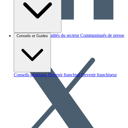
Brèves et actus
Actualités du secteur
Communiqués de presse
Conseils et Guides
Interviews
Conseils généraux
Devenir franchisé
Devenir franchiseur