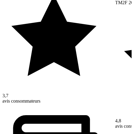
TM2F 20
3,7
avis consommateurs
4,8
avis con