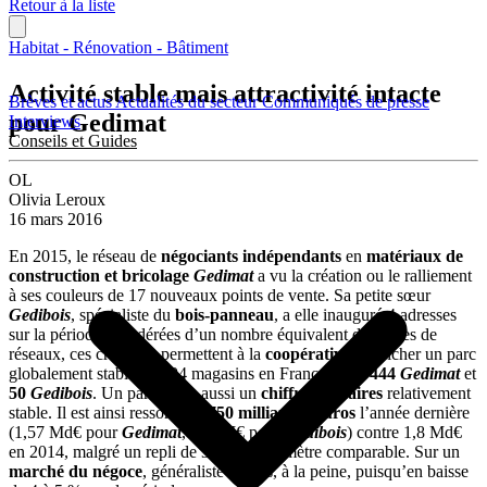
Retour à la liste
Habitat - Rénovation - Bâtiment
Activité stable mais attractivité intacte
Brèves et actus
Actualités du secteur
Communiqués de presse
pour Gedimat
Interviews
Conseils et Guides
OL
Olivia Leroux
16 mars 2016
En 2015, le réseau de
négociants indépendants
en
matériaux de
construction et bricolage
Gedimat
a vu la création ou le ralliement
à ses couleurs de 17 nouveaux points de vente. Sa petite sœur
Gedibois
, spécialiste du
bois-panneau
, a elle inauguré 4 adresses
sur la période. Pondérées d’un nombre équivalent de sorties de
réseaux, ces créations permettent à la
coopérative
d’afficher un parc
globalement stable de 494 magasins en France, dont
444
Gedimat
et
50
Gedibois
. Un parc, mais aussi un
chiffre d’affaires
relativement
stable. Il est ainsi ressorti à
1,750 milliard d’euros
l’année dernière
(1,57 Md€ pour
Gedimat
, 180 M€ pour
Gedibois
) contre 1,8 Md€
en 2014, malgré un repli de 3,5 % à périmètre comparable. Sur un
marché du négoce
, généraliste et bois, à la peine, puisqu’en baisse