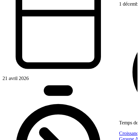
1 décembr
21 avril 2026
Temps de l
Croissance
Groupe Af