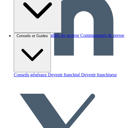
Brèves et actus
Actualités du secteur
Communiqués de presse
Conseils et Guides
Interviews
Conseils généraux
Devenir franchisé
Devenir franchiseur