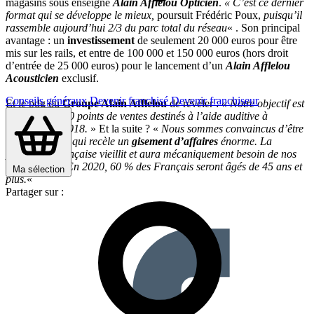
magasins sous enseigne
Alain Afflelou Opticien
.
« C’est ce dernier
format qui se développe le mieux,
poursuit Frédéric Poux,
puisqu’il
rassemble aujourd’hui 2/3 du parc total du réseau
« . Son principal
avantage : un
investissement
de seulement 20 000 euros pour être
mis sur les rails, et entre de 100 000 et 150 000 euros (hors droit
d’entrée de 25 000 euros) pour le lancement d’un
Alain Afflelou
Acousticien
exclusif.
Conseils généraux
Devenir franchisé
Devenir franchiseur
Et le pdg du
Groupe Alain Afflelou
de révéler :
« Notre objectif est
de totaliser 200 points de ventes destinés à l’aide auditive à
l’horizon fin 2018.
» Et la suite ? «
Nous sommes convaincus d’être
sur un marché qui recèle un
gisement d’affaires
énorme. La
population française vieillit et aura mécaniquement besoin de nos
équipements. En 2020, 60 % des Français seront âgés de 45 ans et
Ma sélection
plus.
«
Partager sur :