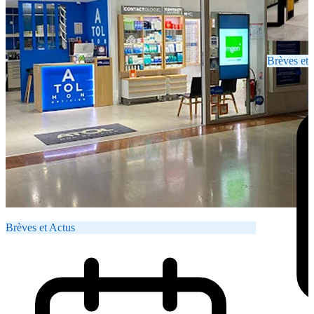
Brèves et 
Brèves et Actus