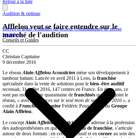
Retour à la liste
Audition & optique
Afflelou veut se faire entendre sur le
Brèves et actus
Actualités du secteur
Communiqués de presse
marché de l'audition
Interviews
Conseils et Guides
CC
Christian Capitaine
9 décembre 2016
Le réseau
Alain Afflelou Acousticien
mène son développement à
tambour battant. Lancée en avril 2011 à Lens, la
franchise
spécialisée dans la vente de solutions pour le
bien
–
être auditif
recensait, 31 juillet 2016, 147 centres en France. En deux ans, ce
sont pas moins d’une quarantaine de
franchisés
qui ont rejoint le
réseau,
« avec 15 espaces sur le seul mois de septembre 2016 »
, a
confié à
Franchise Magazine
Frédéric Poux, le pdg du
Groupe
Alain Afflelou
.
Le concept
Alain Afflelou Acousticien
, qui s’adresse à la profession
des audioprothésistes en quête d’un
réseau de franchise
, s’articule
autour de deux formats : en centres exclusif et en
corner
au sein des