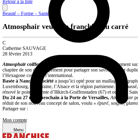
Retour à la liste
Beauté – Forme – Santé
Atmosphair veut une franchise au carré
C
Catherine SAUVAGE
28 février 2013
Atmosphair
coiffera prochainement un réseau mixte.
Purement succ
chapitre de son développement pour partager son savoir-faire et dupli
l’Hexagone comme à l’international.
Basée à Nancy, la société
a jusqu’ici opté pour un maillage géographi
Luxembourg, la Lorraine, l’Alsace et la région parisienne. L’an passé
rénové le point de vente d’Illkirch-Graffenstaden (67) et ouvert à Sai
Du 24 au 27 mars prochain à la Porte de Versailles,
Atmosphair
pr
réduit de son nouveau concept de salon, voulu
« épuré, soigné, glamo
Partager sur :
Mon compte
Menu