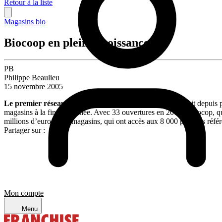
Retour à la liste
Magasins bio
Biocoop en pleine croissance
PB
Philippe Beaulieu
15 novembre 2005
Le premier réseau de magasins bio en France,
qui fédérait depuis
magasins à la fin de l’année. Avec 33 ouvertures en 2005, Bioocop, qu
millions d’euros. Les magasins, qui ont accès aux 8 000 produits référ
Partager sur :
Mon compte
Menu