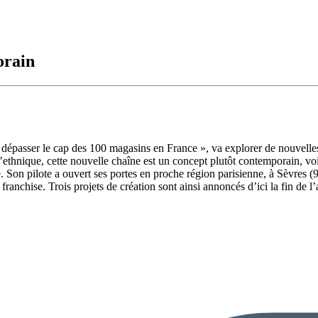
orain
 dépasser le cap des 100 magasins en France », va explorer de nouvelles p
 l’ethnique, cette nouvelle chaîne est un concept plutôt contemporain, v
le. Son pilote a ouvert ses portes en proche région parisienne, à Sèvre
anchise. Trois projets de création sont ainsi annoncés d’ici la fin de l’