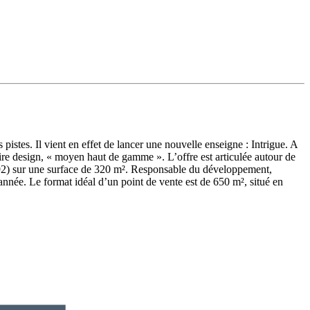
istes. Il vient en effet de lancer une nouvelle enseigne : Intrigue. A
oire design, « moyen haut de gamme ». L’offre est articulée autour de
s (92) sur une surface de 320 m². Responsable du développement,
année. Le format idéal d’un point de vente est de 650 m², situé en