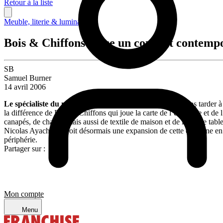
Retour à la liste
Meuble, literie & luminaire
Bois & Chiffons lance un concept contemp
SB
Samuel Burner
14 avril 2006
Le spécialiste du meuble et décoration,
qui ne devrait « pas tarder à
la différence de Bois & Chiffons qui joue la carte de l’exotisme et de
canapés, de chaises mais aussi de textile de maison et de linge de tab
Nicolas Ayache prévoit désormais une expansion de cette enseigne en fr
périphérie.
Partager sur :
Mon compte
Menu