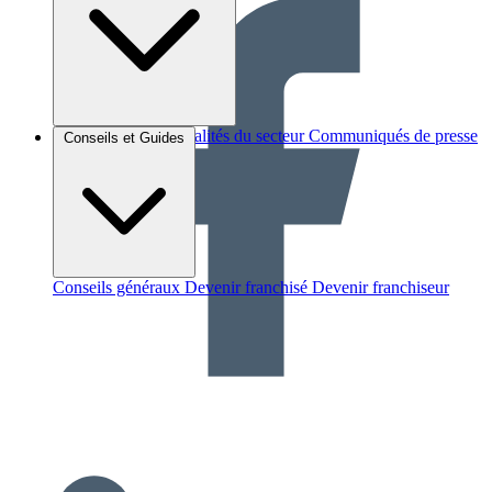
Brèves et actus
Actualités du secteur
Communiqués de presse
Conseils et Guides
Interviews
Conseils généraux
Devenir franchisé
Devenir franchiseur