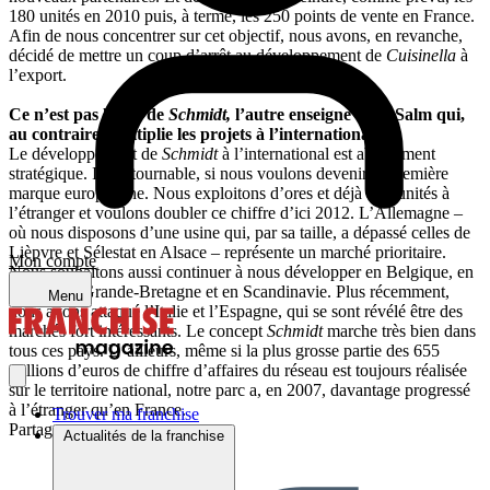
180 unités en 2010 puis, à terme, les 250 points de vente en France.
Afin de nous concentrer sur cet objectif, nous avons, en revanche,
décidé de mettre un coup d’arrêt au développement de
Cuisinella
à
l’export.
Ce n’est pas le cas de
Schmidt,
l’autre enseigne de la Salm qui,
au contraire, multiplie les projets à l’international…
Le développement de
Schmidt
à l’international est absolument
stratégique. Incontournable, si nous voulons devenir la première
marque européenne. Nous exploitons d’ores et déjà 147 unités à
l’étranger et voulons doubler ce chiffre d’ici 2012. L’Allemagne –
où nous disposons d’une usine qui, par sa taille, a dépassé celles de
Lièpvre et Sélestat en Alsace – représente un marché prioritaire.
Mon compte
Nous souhaitons aussi continuer à nous développer en Belgique, en
Suisse, en Grande-Bretagne et en Scandinavie. Plus récemment,
Menu
nous avons attaqué l’Italie et l’Espagne, qui se sont révélé être des
marchés fort intéressants. Le concept
Schmidt
marche très bien dans
tous ces pays. D’ailleurs, même si la plus grosse partie des 655
millions d’euros de chiffre d’affaires du réseau est toujours réalisée
sur le territoire national, notre parc a, en 2007, davantage progressé
à l’étranger qu’en France.
Trouver ma franchise
Partager sur :
Actualités de la franchise