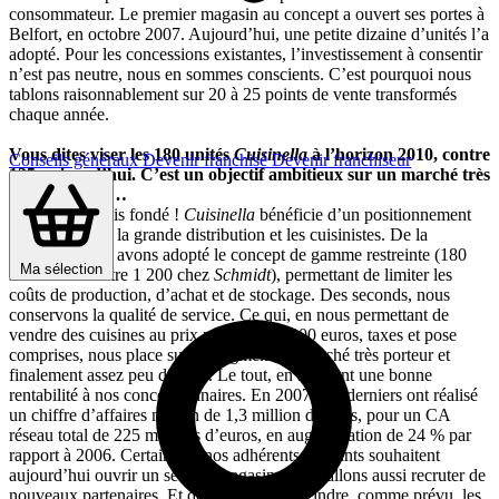
consommateur. Le premier magasin au concept a ouvert ses portes à
Belfort, en octobre 2007. Aujourd’hui, une petite dizaine d’unités l’a
adopté. Pour les concessions existantes, l’investissement à consentir
n’est pas neutre, nous en sommes conscients. C’est pourquoi nous
tablons raisonnablement sur 20 à 25 points de vente transformés
chaque année.
Vous dites viser les 180 unités
Cuisinella
à l’horizon 2010, contre
Conseils généraux
Devenir franchisé
Devenir franchiseur
135 aujourd’hui. C’est un objectif ambitieux sur un marché très
concurrentiel…
Ambitieux, mais fondé !
Cuisinella
bénéficie d’un positionnement
atypique, entre la grande distribution et les cuisinistes. De la
première, nous avons adopté le concept de gamme restreinte (180
Ma sélection
références contre 1 200 chez
Schmidt
), permettant de limiter les
coûts de production, d’achat et de stockage. Des seconds, nous
conservons la qualité de service. Ce qui, en nous permettant de
vendre des cuisines au prix moyen de 6 000 euros, taxes et pose
comprises, nous place sur un segment de marché très porteur et
finalement assez peu disputé. Le tout, en assurant une bonne
rentabilité à nos concessionnaires. En 2007, ces derniers ont réalisé
un chiffre d’affaires moyen de 1,3 million d’euros, pour un CA
réseau total de 225 millions d’euros, en augmentation de 24 % par
rapport à 2006. Certains de nos adhérents existants souhaitent
aujourd’hui ouvrir un second magasin. Nous allons aussi recruter de
nouveaux partenaires. Et devrions ainsi atteindre, comme prévu, les