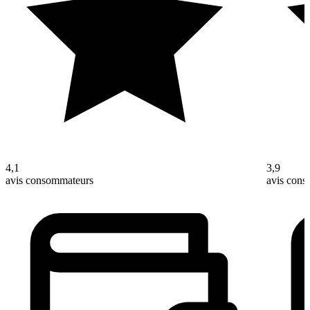
4,1
3,9
avis consommateurs
avis con