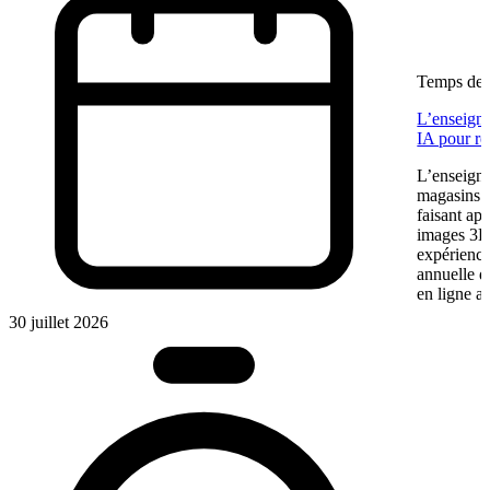
Temps de l
L’enseigne
IA pour re
L’enseigne
magasins f
faisant app
images 3D 
expérience
annuelle 
en ligne a
30 juillet 2026