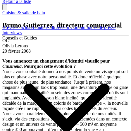
Retour à la liste
Cuisine & salle de bain
Bruno Gutierrez, directeur commercial
Brèves et actus
Actualités du secteur
Communiqués de presse
Interviews
Conseils et Guides
OL
Olivia Leroux
20 février 2008
Vous annoncez un changement d’identité visuelle pour
Cuisinella
. Pourquoi cette évolution ?
Nous avons souhaité donner à nos points de vente un visage qui soit
plus en phase avec notre personnalité. Et donc réfléchi à quelque
chose de plus jeune, de plus tendance. Jusqu’à présent, nos
magasins avaient un look trop banal, une devanture blanche ou grise
qui manquait de visibilité au sein des zones commerciales où ils sont
implantés. Avec son caisson blanc incliné, qui traduit l’identité
décalée de la marque, et un coloris de bardage « taupe », la nouvelle
façade crée une rupture avec les codes traditionnels du secteur.
Nous avons parallèlement fait évoluer l’intérieur de nos unités. Il
s’agit, via des expositions plus grandes, présentées dans un contexte
design et un univers de vente plus vaste – 500 m² en moyenne
contre 350 auparavant – d’en mettre « plein la vue » au