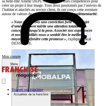
sa belle-fille Amélie DEPUYDT ont uni leurs compétences pour
créer un projet à leur image. Tous deux passionnés par l’univers de
l’habitat et attachés au service client, ils ont conçu cette aventure
autour de valeurs de
confiance, proximité et complémentarité
.
« Nous partageons une conviction forte : un projet
d’aménagement mérite une attention totale, de la
conception jusqu’à la pose. Associer nos expériences
et nos sensibilités nous a semblé être le meilleur
moyen de défendre cette promesse »
, explique Pascal
DESSENNE.
Mon compte
Menu
Trouver ma franchise
Actualités de la franchise