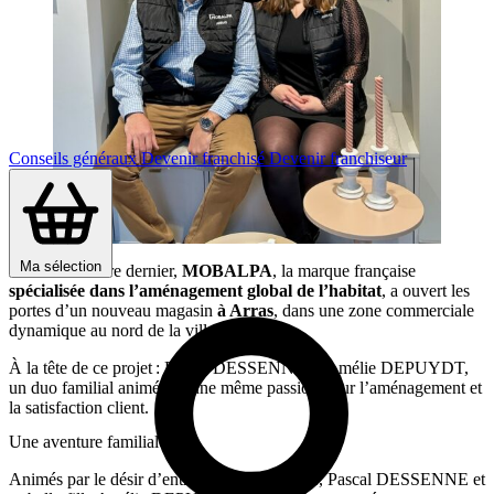
Conseils généraux
Devenir franchisé
Devenir franchiseur
Ma sélection
Le 19 décembre dernier,
MOBALPA
, la marque française
spécialisée dans l’aménagement global de l’habitat
, a ouvert les
portes d’un nouveau magasin
à Arras
, dans une zone commerciale
dynamique au nord de la ville.
À la tête de ce projet : Pascal DESSENNE et Amélie DEPUYDT,
un duo familial animé par une même passion pour l’aménagement et
la satisfaction client.
Une aventure familiale
Animés par le désir d’entreprendre ensemble, Pascal DESSENNE et