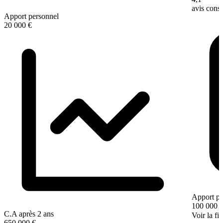
avis con
Apport personnel
20 000 €
Apport pe
100 000 
C.A après 2 ans
Voir la fi
650 000 €