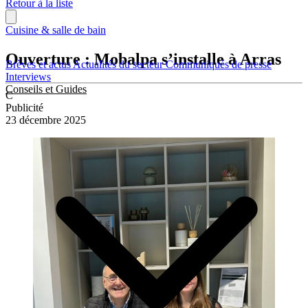
Retour à la liste
Cuisine & salle de bain
Ouverture : Mobalpa s’installe à Arras
Brèves et actus
Actualités du secteur
Communiqués de presse
Interviews
Conseils et Guides
C
Publicité
23 décembre 2025