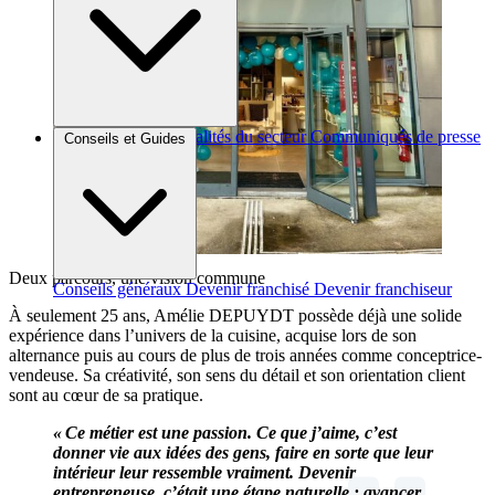
Brèves et actus
Actualités du secteur
Communiqués de presse
Conseils et Guides
Interviews
Deux parcours, une vision commune
Conseils généraux
Devenir franchisé
Devenir franchiseur
À seulement 25 ans, Amélie DEPUYDT possède déjà une solide
expérience dans l’univers de la cuisine, acquise lors de son
alternance puis au cours de plus de trois années comme conceptrice-
vendeuse. Sa créativité, son sens du détail et son orientation client
sont au cœur de sa pratique.
« Ce métier est une passion. Ce que j’aime, c’est
donner vie aux idées des gens, faire en sorte que leur
intérieur leur ressemble vraiment. Devenir
entrepreneuse, c’était une étape naturelle : avancer,