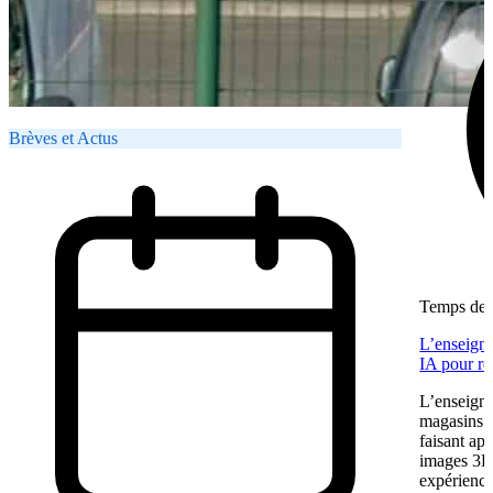
Brèves et Actus
Temps de l
L’enseigne
IA pour re
L’enseigne
magasins f
faisant app
images 3D 
expérience